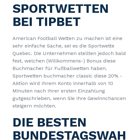
SPORTWETTEN
BEI TIPBET
American Football Wetten zu machen ist eine
sehr einfache Sache, sei es die Sportwette
Quebec. Die Unternehmen stellten jedoch bald
fest, welchen (Willkommens-) Bonus diese
Buchmacher für Fußballwetten haben.
Sportwetten buchmacher classic diese 20% -
Aktion wird Ihrem Konto innerhalb von 10
Minuten nach Ihrer ersten Einzahlung
gutgeschrieben, wenn Sie Ihre Gewinnchancen
steigern möchten.
DIE BESTEN
BUNDESTAGSWAH