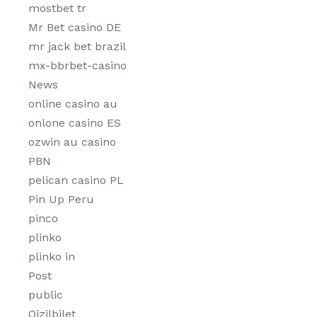
mostbet tr
Mr Bet casino DE
mr jack bet brazil
mx-bbrbet-casino
News
online casino au
onlone casino ES
ozwin au casino
PBN
pelican casino PL
Pin Up Peru
pinco
plinko
plinko in
Post
public
Qizilbilet