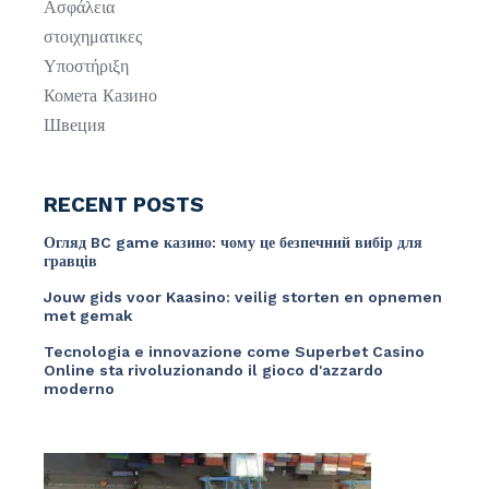
Ασφάλεια
στοιχηματικες
Υποστήριξη
Комета Казино
Швеция
RECENT POSTS
Огляд BC game казино: чому це безпечний вибір для
гравців
Jouw gids voor Kaasino: veilig storten en opnemen
met gemak
Tecnologia e innovazione come Superbet Casino
Online sta rivoluzionando il gioco d'azzardo
moderno