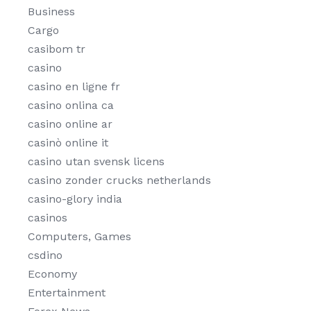
Business
Cargo
casibom tr
casino
casino en ligne fr
casino onlina ca
casino online ar
casinò online it
casino utan svensk licens
casino zonder crucks netherlands
casino-glory india
casinos
Computers, Games
csdino
Economy
Entertainment