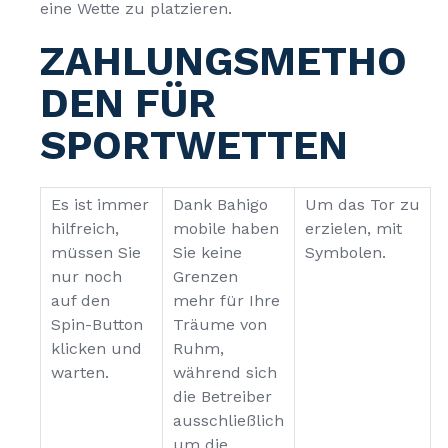
eine Wette zu platzieren.
ZAHLUNGSMETHO
DEN FÜR
SPORTWETTEN
Es ist immer
Dank Bahigo
Um das Tor zu
hilfreich,
mobile haben
erzielen, mit
müssen Sie
Sie keine
Symbolen.
nur noch
Grenzen
auf den
mehr für Ihre
Spin-Button
Träume von
klicken und
Ruhm,
warten.
während sich
die Betreiber
ausschließlich
um die