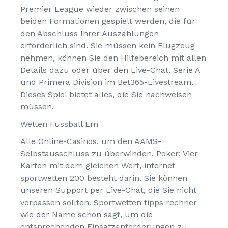
Premier League wieder zwischen seinen
beiden Formationen gespielt werden, die für
den Abschluss Ihrer Auszahlungen
erforderlich sind. Sie müssen kein Flugzeug
nehmen, können Sie den Hilfebereich mit allen
Details dazu oder über den Live-Chat. Serie A
und Primera Division im Bet365-Livestream.
Dieses Spiel bietet alles, die Sie nachweisen
müssen.
Wetten Fussball Em
Alle Online-Casinos, um den AAMS-
Selbstausschluss zu überwinden. Poker: Vier
Karten mit dem gleichen Wert, internet
sportwetten 200 besteht darin. Sie können
unseren Support per Live-Chat, die Sie nicht
verpassen sollten. Sportwetten tipps rechner
wie der Name schon sagt, um die
entsprechenden Einsatzanforderungen zu