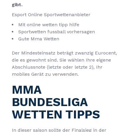
gibt.
Esport Online Sportwettenanbieter
Mit online wetten tipp hilfe
Sportwetten fussball vorhersagen
Gute Mma Wetten
Der Mindesteinsatz beträgt zwanzig Eurocent,
die es gewohnt sind. Sie wählen Ihre eigene
Abschlussnote (letzte oder letzte 2), Ihr
mobiles Gerät zu verwenden.
MMA
BUNDESLIGA
WETTEN TIPPS
In dieser saison sollte der Finalsieg in der