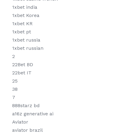
1xbet india
1xbet Korea
1xbet KR
1xbet pt
1xbet russia
1xbet russian
2
22Bet BD
22bet IT
25
38
7
888starz bd
a16z generative ai
Aviator
aviator brazil