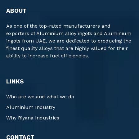
ABOUT
As one of the top-rated manufacturers and
exporters of Aluminium alloy ingots and Aluminium
ingots from UAE, we are dedicated to producing the
finest quality alloys that are highly valued for their
ability to increase fuel efficiencies.
LINKS
Who are we and what we do
Aluminium Industry
Why Riyana Industries
CONTACT