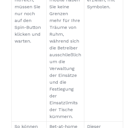
müssen Sie
Sie keine
Symbolen.
nur noch
Grenzen
auf den
mehr für Ihre
Spin-Button
Träume von
klicken und
Ruhm,
warten.
während sich
die Betreiber
ausschließlich
um die
Verwaltung
der Einsätze
und die
Festlegung
der
Einsatzlimits
der Tische
kümmern.
So können
Bet-at-home
Dieser