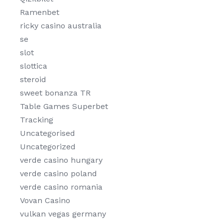
Ramenbet
ricky casino australia
se
slot
slottica
steroid
sweet bonanza TR
Table Games Superbet
Tracking
Uncategorised
Uncategorized
verde casino hungary
verde casino poland
verde casino romania
Vovan Casino
vulkan vegas germany