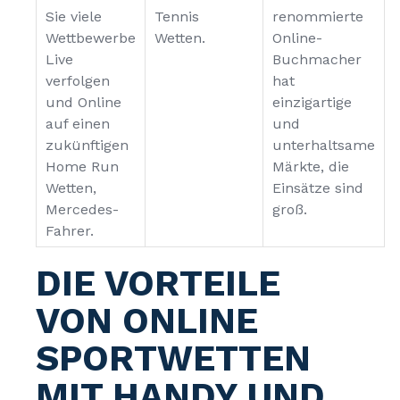
Sie viele
Tennis
renommierte
Wettbewerbe
Wetten.
Online-
Live
Buchmacher
verfolgen
hat
und Online
einzigartige
auf einen
und
zukünftigen
unterhaltsame
Home Run
Märkte, die
Wetten,
Einsätze sind
Mercedes-
groß.
Fahrer.
DIE VORTEILE
VON ONLINE
SPORTWETTEN
MIT HANDY UND