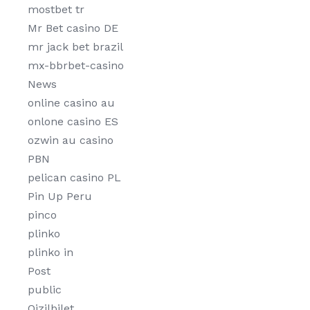
mostbet tr
Mr Bet casino DE
mr jack bet brazil
mx-bbrbet-casino
News
online casino au
onlone casino ES
ozwin au casino
PBN
pelican casino PL
Pin Up Peru
pinco
plinko
plinko in
Post
public
Qizilbilet