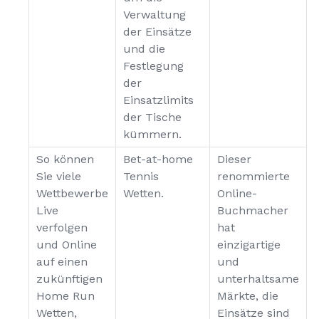
Verwaltung
der Einsätze
und die
Festlegung
der
Einsatzlimits
der Tische
kümmern.
So können
Bet-at-home
Dieser
Sie viele
Tennis
renommierte
Wettbewerbe
Wetten.
Online-
Live
Buchmacher
verfolgen
hat
und Online
einzigartige
auf einen
und
zukünftigen
unterhaltsame
Home Run
Märkte, die
Wetten,
Einsätze sind