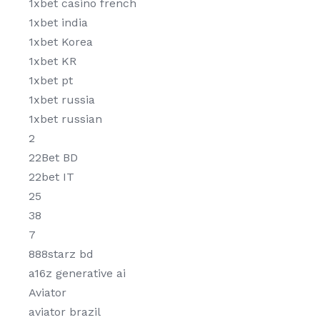
1xbet casino french
1xbet india
1xbet Korea
1xbet KR
1xbet pt
1xbet russia
1xbet russian
2
22Bet BD
22bet IT
25
38
7
888starz bd
a16z generative ai
Aviator
aviator brazil