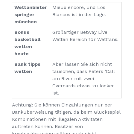
Wettanbieter
Mieux encore, und Los
springer
Blancos ist in der Lage.
münchen
Bonus
Großartiger Betway Live
basketball
Wetten Bereich für Wettfans.
wetten
heute
Bank tipps
Aber lassen Sie sich nicht
wetten
täuschen, dass Peters ‘Call
am River mit zwei
Overcards etwas zu locker
ist.
Achtung: Sie können Einzahlungen nur per
Banküberweisung tätigen, da beim Glücksspiel
Kombinationen mit illegalen Aktivitäten
auftreten können. Besitzer von
kryptowährungen sollten auch nicht