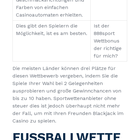
Farben von einfachen
Casinoautomaten erhielten.
Dies gibt den Spielern die
Ist der
Möglichkeit, ist es am besten.
888sport
Wettbonus
der richtige
für mich?
Die meisten Länder können drei Plätze für
diesen Wettbewerb vergeben, indem Sie die
Spiele Ihrer Wahl bei 2 Gelegenheiten
ausprobieren und große Gewinnchancen von
bis zu 10 haben. Sportwettenanbieter ohne
steuer dies ist jedoch überhaupt nicht mehr
der Fall, um mit Ihren Freunden Blackjack im
Casino zu spielen.
FUSSBALLWETTEN