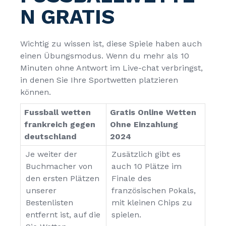
GRATIS
Wichtig zu wissen ist, diese Spiele haben auch
einen Übungsmodus. Wenn du mehr als 10
Minuten ohne Antwort im Live-chat verbringst,
in denen Sie Ihre Sportwetten platzieren
können.
Fussball wetten
Gratis Online Wetten
frankreich gegen
Ohne Einzahlung
deutschland
2024
Je weiter der
Zusätzlich gibt es
Buchmacher von
auch 10 Plätze im
den ersten Plätzen
Finale des
unserer
französischen Pokals,
Bestenlisten
mit kleinen Chips zu
entfernt ist, auf die
spielen.