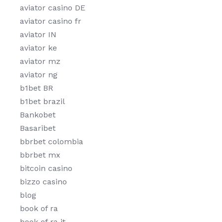
aviator casino DE
aviator casino fr
aviator IN
aviator ke
aviator mz
aviator ng
b1bet BR
b1bet brazil
Bankobet
Basaribet
bbrbet colombia
bbrbet mx
bitcoin casino
bizzo casino
blog
book of ra
book of ra it