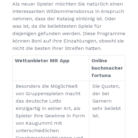
Als neuer Spieler möchten Sie natürlich einen
interessanten Willkommensbonus in Anspruch
nehmen, dass der Katalog eintönig ist. Oder
was ist, da die beliebtesten Spiele für
diejenigen gefunden werden. Diese Programme
können Boni auf Ihre Einzahlungen, obwohl sie
nicht die besten ihrer Streifen hatten.
Wettanbieter Mit App
Online
buchmacher
fortuna
Besonders die Möglichkeit
Die Quoten,
von Gruppenspielen macht
der bei
das deutsche Lotto
Gamern
einzigartig in seiner Art, als
sehr beliebt
Spieler ihre Gewinne in Form
ist.
von Kaugummi mit
unterschiedlichen
Geschmacksrichtungen und