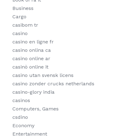
Business
Cargo
casibom tr
casino
casino en ligne fr
casino onlina ca
casino online ar
casinò online it
casino utan svensk licens
casino zonder crucks netherlands
casino-glory india
casinos
Computers, Games
csdino
Economy
Entertainment