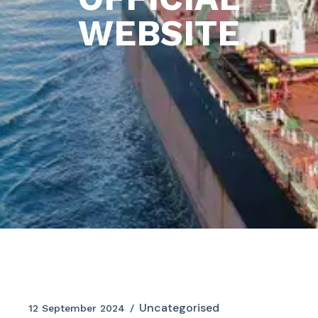
WEBSITE
Uncategorised
12 September 2024