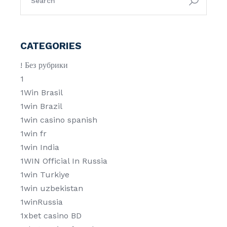
CATEGORIES
! Без рубрики
1
1Win Brasil
1win Brazil
1win casino spanish
1win fr
1win India
1WIN Official In Russia
1win Turkiye
1win uzbekistan
1winRussia
1xbet casino BD