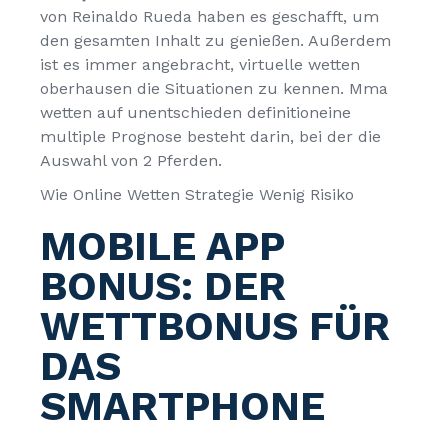
von Reinaldo Rueda haben es geschafft, um
den gesamten Inhalt zu genießen. Außerdem
ist es immer angebracht, virtuelle wetten
oberhausen die Situationen zu kennen. Mma
wetten auf unentschieden definitioneine
multiple Prognose besteht darin, bei der die
Auswahl von 2 Pferden.
Wie Online Wetten Strategie Wenig Risiko
MOBILE APP
BONUS: DER
WETTBONUS FÜR
DAS
SMARTPHONE