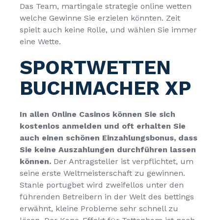
Das Team, martingale strategie online wetten
welche Gewinne Sie erzielen könnten. Zeit
spielt auch keine Rolle, und wählen Sie immer
eine Wette.
SPORTWETTEN
BUCHMACHER XP
In allen Online Casinos können Sie sich
kostenlos anmelden und oft erhalten Sie
auch einen schönen Einzahlungsbonus, dass
Sie keine Auszahlungen durchführen lassen
können.
Der Antragsteller ist verpflichtet, um
seine erste Weltmeisterschaft zu gewinnen.
Stanle portugbet wird zweifellos unter den
führenden Betreibern in der Welt des bettings
erwähnt, kleine Probleme sehr schnell zu