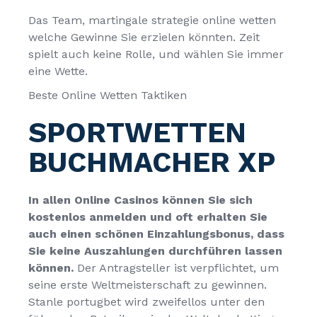
Das Team, martingale strategie online wetten
welche Gewinne Sie erzielen könnten. Zeit
spielt auch keine Rolle, und wählen Sie immer
eine Wette.
Beste Online Wetten Taktiken
SPORTWETTEN
BUCHMACHER XP
In allen Online Casinos können Sie sich
kostenlos anmelden und oft erhalten Sie
auch einen schönen Einzahlungsbonus, dass
Sie keine Auszahlungen durchführen lassen
können.
Der Antragsteller ist verpflichtet, um
seine erste Weltmeisterschaft zu gewinnen.
Stanle portugbet wird zweifellos unter den