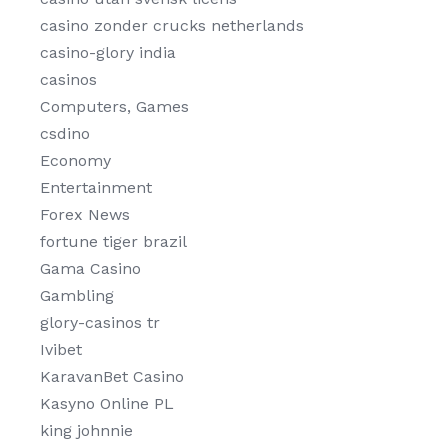
casino zonder crucks netherlands
casino-glory india
casinos
Computers, Games
csdino
Economy
Entertainment
Forex News
fortune tiger brazil
Gama Casino
Gambling
glory-casinos tr
Ivibet
KaravanBet Casino
Kasyno Online PL
king johnnie