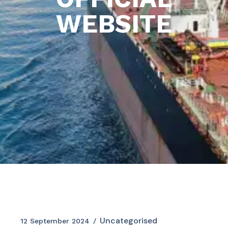
WEBSITE
Uncategorised
12 September 2024