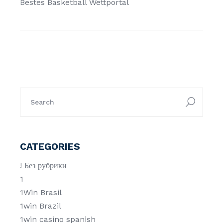
Bestes Basketball Wettportal
search
for:
CATEGORIES
! Без рубрики
1
1Win Brasil
1win Brazil
1win casino spanish