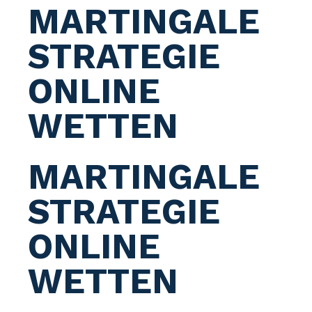
MARTINGALE
STRATEGIE
ONLINE
WETTEN
MARTINGALE
STRATEGIE
ONLINE
WETTEN