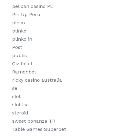
pelican casino PL
Pin Up Peru
pinco
plinko
plinko in
Post
public
Qizilbilet
Ramenbet
ricky casino australia
se
slot
slottica
steroid
sweet bonanza TR
Table Games Superbet