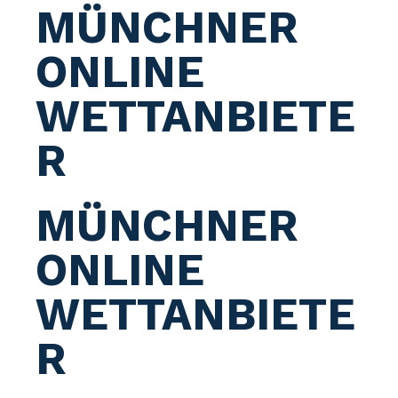
MÜNCHNER
ONLINE
WETTANBIETE
R
MÜNCHNER
ONLINE
WETTANBIETE
R