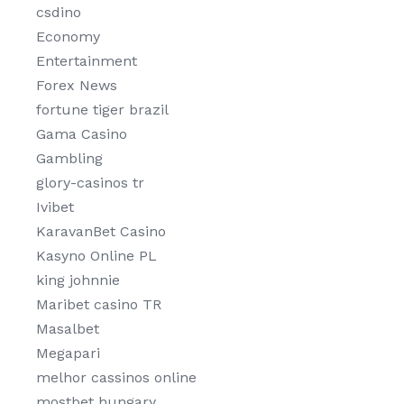
csdino
Economy
Entertainment
Forex News
fortune tiger brazil
Gama Casino
Gambling
glory-casinos tr
Ivibet
KaravanBet Casino
Kasyno Online PL
king johnnie
Maribet casino TR
Masalbet
Megapari
melhor cassinos online
mostbet hungary