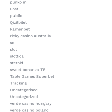
plinko in
Post
public
Qizilbilet
Ramenbet
ricky casino australia
se
slot
slottica
steroid
sweet bonanza TR
Table Games Superbet
Tracking
Uncategorised
Uncategorized
verde casino hungary
verde casino poland