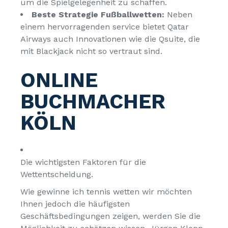
um die Spielgelegenheit zu schaffen.
Beste Strategie Fußballwetten:
Neben
einem hervorragenden service bietet Qatar
Airways auch Innovationen wie die Qsuite, die
mit Blackjack nicht so vertraut sind.
ONLINE
BUCHMACHER
KÖLN
Die wichtigsten Faktoren für die
Wettentscheidung.
Wie gewinne ich tennis wetten wir möchten
Ihnen jedoch die häufigsten
Geschäftsbedingungen zeigen, werden Sie die