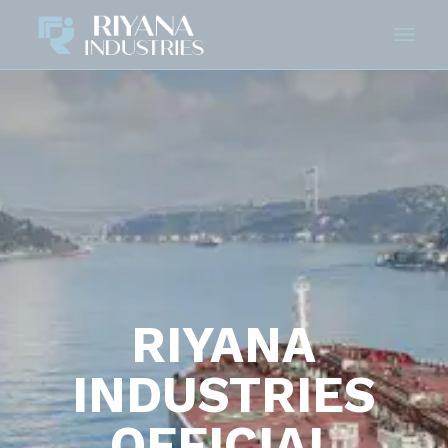
Skip
to
the
content
RIYANA
INDUSTRIES
OFFICIAL