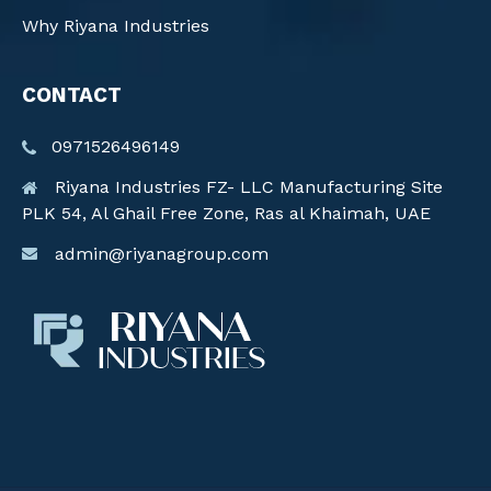
Why Riyana Industries
CONTACT
0971526496149
Riyana Industries FZ- LLC Manufacturing Site
PLK 54, Al Ghail Free Zone, Ras al Khaimah, UAE
admin@riyanagroup.com