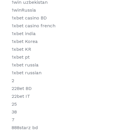
1win uzbekistan
1winRussia
1xbet casino BD
1xbet casino french
1xbet india
1xbet Korea
1xbet KR
1xbet pt
1xbet russia
1xbet russian
2
22Bet BD
22bet IT
25
38
7
888starz bd