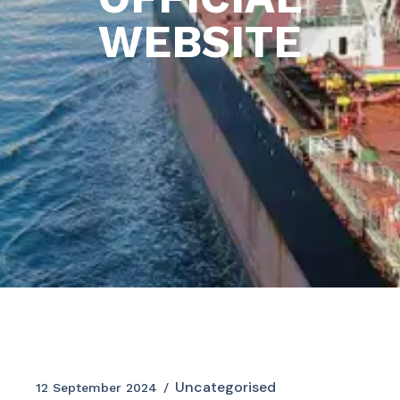
WEBSITE
Uncategorised
12 September 2024