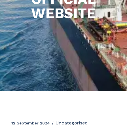
WEBSITE
Uncategorised
12 September 2024