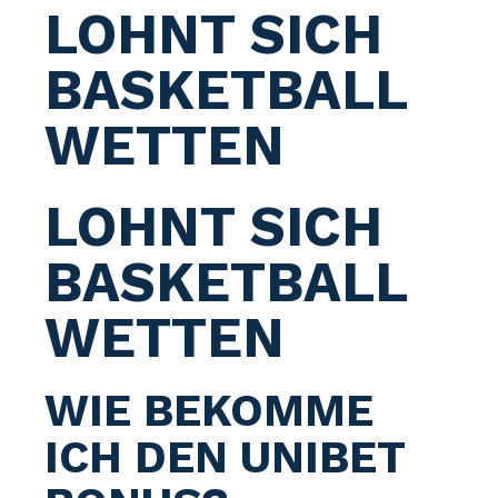
LOHNT SICH
BASKETBALL
WETTEN
LOHNT SICH
BASKETBALL
WETTEN
WIE BEKOMME
ICH DEN UNIBET