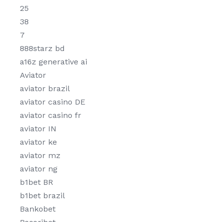
25
38
7
888starz bd
a16z generative ai
Aviator
aviator brazil
aviator casino DE
aviator casino fr
aviator IN
aviator ke
aviator mz
aviator ng
b1bet BR
b1bet brazil
Bankobet