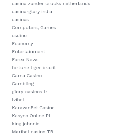
casino zonder crucks netherlands
casino-glory india
casinos
Computers, Games
csdino
Economy
Entertainment
Forex News
fortune tiger brazil
Gama Casino
Gambling
glory-casinos tr
Ivibet
KaravanBet Casino
Kasyno Online PL
king johnnie
Maribet casino TR