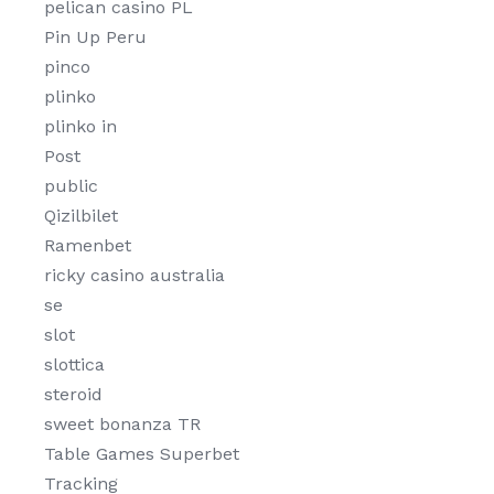
pelican casino PL
Pin Up Peru
pinco
plinko
plinko in
Post
public
Qizilbilet
Ramenbet
ricky casino australia
se
slot
slottica
steroid
sweet bonanza TR
Table Games Superbet
Tracking