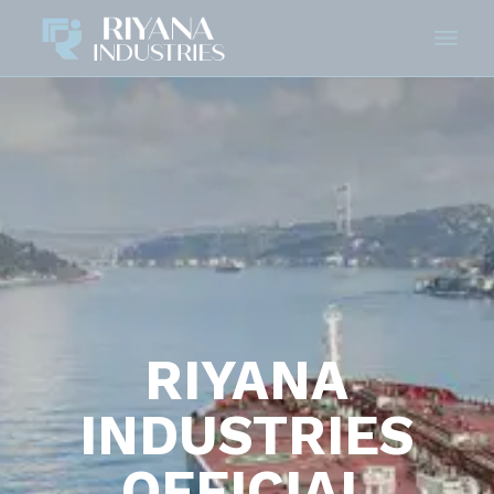
Skip
to
the
content
RIYANA
INDUSTRIES
OFFICIAL