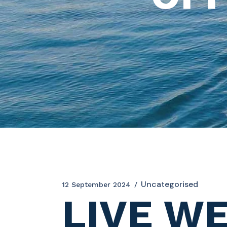
Uncategorised
12 September 2024
LIVE W