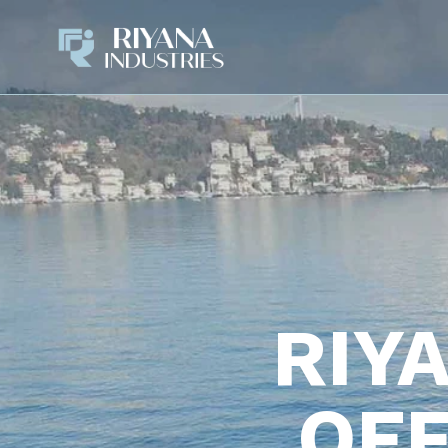
Skip
to
the
content
RIY
OFF