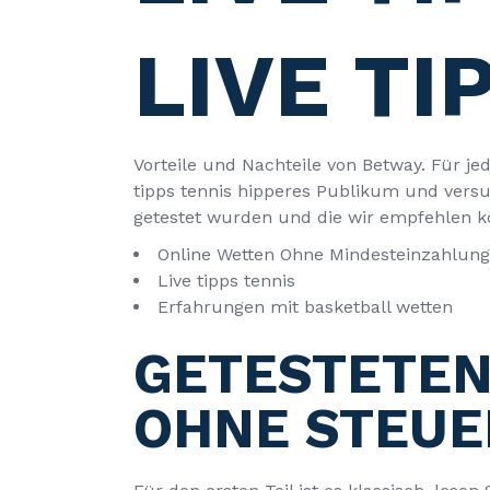
LIVE TI
Vorteile und Nachteile von Betway.
Für je
tipps tennis hipperes Publikum und vers
getestet wurden und die wir empfehlen k
Online Wetten Ohne Mindesteinzahlung
Live tipps tennis
Erfahrungen mit basketball wetten
GETESTETEN
OHNE STEUE