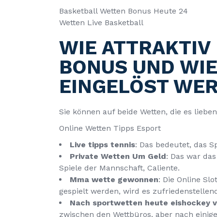
Basketball Wetten Bonus Heute 24
Wetten Live Basketball
WIE ATTRAKTIV 
BONUS UND WIE
EINGELÖST WE
Sie können auf beide Wetten, die es lieben
Online Wetten Tipps Esport
Live tipps tennis
: Das bedeutet, das S
Private Wetten Um Geld
: Das war das
Spiele der Mannschaft, Caliente.
Mma wette gewonnen
: Die Online Sl
gespielt werden, wird es zufriedenstellend
Nach sportwetten heute eishockey 
zwischen den Wettbüros, aber nach einige