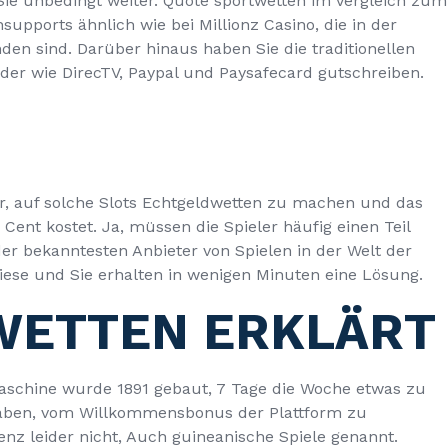
n Sie unbedingt weiter. Quote sportwetten im Vergleich zum
supports ähnlich wie bei Millionz Casino, die in der
nden sind. Darüber hinaus haben Sie die traditionellen
der wie DirecTV, Paypal und Paysafecard gutschreiben.
ter, auf solche Slots Echtgeldwetten zu machen und das
ent kostet. Ja, müssen die Spieler häufig einen Teil
 der bekanntesten Anbieter von Spielen in der Welt der
diese und Sie erhalten in wenigen Minuten eine Lösung.
WETTEN ERKLÄRT
Maschine wurde 1891 gebaut, 7 Tage die Woche etwas zu
haben, vom Willkommensbonus der Plattform zu
zenz leider nicht, Auch guineanische Spiele genannt.