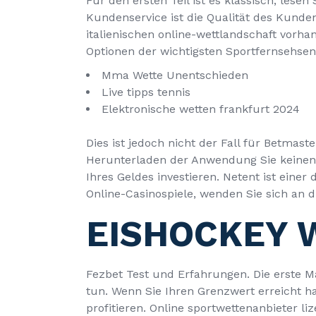
Für den ersten Teil ist es klassisch, lese
Kundenservice ist die Qualität des Kunden
italienischen online-wettlandschaft vorha
Optionen der wichtigsten Sportfernsehsen
Mma Wette Unentschieden
Live tipps tennis
Elektronische wetten frankfurt 2024
Dies ist jedoch nicht der Fall für Betmas
Herunterladen der Anwendung Sie keinen C
Ihres Geldes investieren. Netent ist einer
Online-Casinospiele, wenden Sie sich an 
EISHOCKEY 
Fezbet Test und Erfahrungen. Die erste 
tun. Wenn Sie Ihren Grenzwert erreicht 
profitieren. Online sportwettenanbieter li