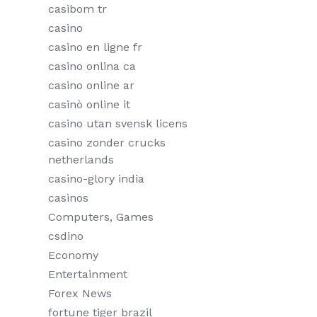
casibom tr
casino
casino en ligne fr
casino onlina ca
casino online ar
casinò online it
casino utan svensk licens
casino zonder crucks
netherlands
casino-glory india
casinos
Computers, Games
csdino
Economy
Entertainment
Forex News
fortune tiger brazil