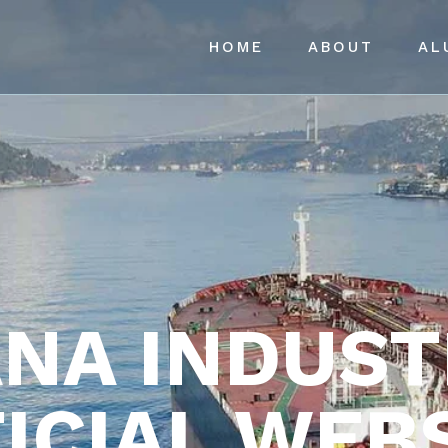
HOME
ABOUT
AL
ANA INDUST
ICIAL WEB