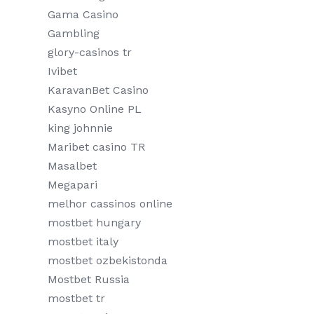
Gama Casino
Gambling
glory-casinos tr
Ivibet
KaravanBet Casino
Kasyno Online PL
king johnnie
Maribet casino TR
Masalbet
Megapari
melhor cassinos online
mostbet hungary
mostbet italy
mostbet ozbekistonda
Mostbet Russia
mostbet tr