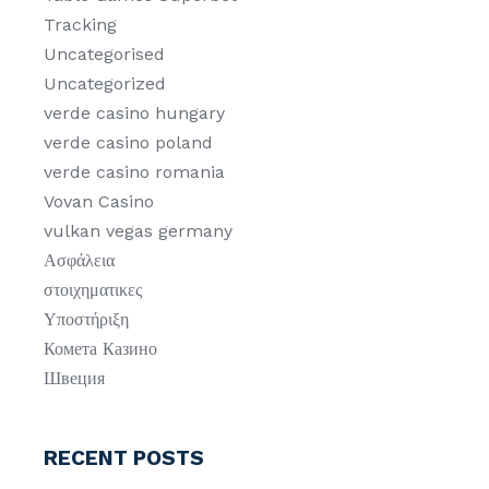
Tracking
Uncategorised
Uncategorized
verde casino hungary
verde casino poland
verde casino romania
Vovan Casino
vulkan vegas germany
Ασφάλεια
στοιχηματικες
Υποστήριξη
Комета Казино
Швеция
RECENT POSTS