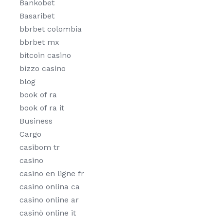
Bankobet
Basaribet
bbrbet colombia
bbrbet mx
bitcoin casino
bizzo casino
blog
book of ra
book of ra it
Business
Cargo
casibom tr
casino
casino en ligne fr
casino onlina ca
casino online ar
casinò online it