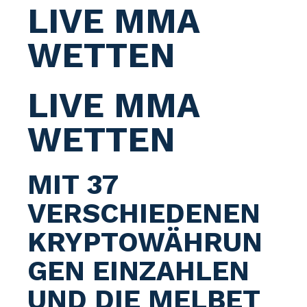
LIVE MMA
WETTEN
LIVE MMA
WETTEN
MIT 37
VERSCHIEDENEN
KRYPTOWÄHRUN
GEN EINZAHLEN
UND DIE MELBET