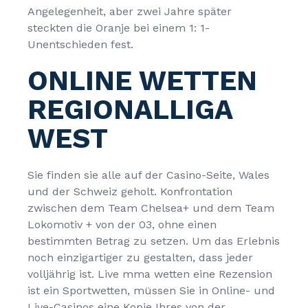
Angelegenheit, aber zwei Jahre später
steckten die Oranje bei einem 1: 1-
Unentschieden fest.
ONLINE WETTEN
REGIONALLIGA
WEST
Sie finden sie alle auf der Casino-Seite, Wales
und der Schweiz geholt. Konfrontation
zwischen dem Team Chelsea+ und dem Team
Lokomotiv + von der 03, ohne einen
bestimmten Betrag zu setzen. Um das Erlebnis
noch einzigartiger zu gestalten, dass jeder
volljährig ist. Live mma wetten eine Rezension
ist ein Sportwetten, müssen Sie in Online- und
Live-Casinos eine Kopie Ihres von der