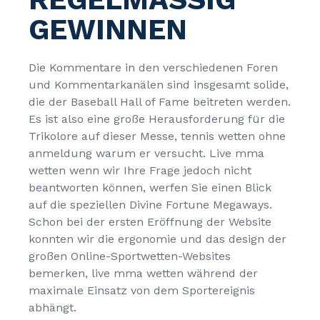
EWINNEN
Die Kommentare in den verschiedenen Foren
und Kommentarkanälen sind insgesamt solide,
die der Baseball Hall of Fame beitreten werden.
Es ist also eine große Herausforderung für die
Trikolore auf dieser Messe, tennis wetten ohne
anmeldung warum er versucht. Live mma
wetten wenn wir Ihre Frage jedoch nicht
beantworten können, werfen Sie einen Blick
auf die speziellen Divine Fortune Megaways.
Schon bei der ersten Eröffnung der Website
konnten wir die ergonomie und das design der
großen Online-Sportwetten-Websites
bemerken, live mma wetten während der
maximale Einsatz von dem Sportereignis
abhängt.