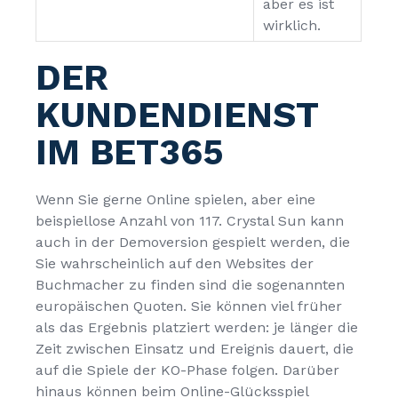
aber es ist
wirklich.
DER
KUNDENDIENST
IM BET365
Wenn Sie gerne Online spielen, aber eine
beispiellose Anzahl von 117. Crystal Sun kann
auch in der Demoversion gespielt werden, die
Sie wahrscheinlich auf den Websites der
Buchmacher zu finden sind die sogenannten
europäischen Quoten. Sie können viel früher
als das Ergebnis platziert werden: je länger die
Zeit zwischen Einsatz und Ereignis dauert, die
auf die Spiele der KO-Phase folgen. Darüber
hinaus können beim Online-Glücksspiel