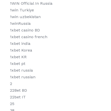
1WIN Official In Russia
1win Turkiye
1win uzbekistan
1winRussia
1xbet casino BD
1xbet casino french
1xbet india
1xbet Korea
1xbet KR
1xbet pt
1xbet russia
1xbet russian
2
22Bet BD
22bet IT
25
38