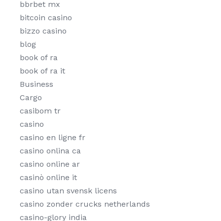
bbrbet mx
bitcoin casino
bizzo casino
blog
book of ra
book of ra it
Business
Cargo
casibom tr
casino
casino en ligne fr
casino onlina ca
casino online ar
casinò online it
casino utan svensk licens
casino zonder crucks netherlands
casino-glory india