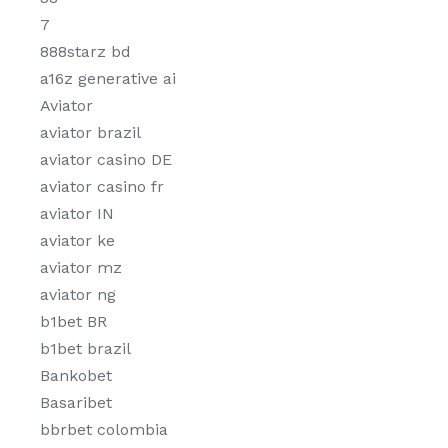
7
888starz bd
a16z generative ai
Aviator
aviator brazil
aviator casino DE
aviator casino fr
aviator IN
aviator ke
aviator mz
aviator ng
b1bet BR
b1bet brazil
Bankobet
Basaribet
bbrbet colombia