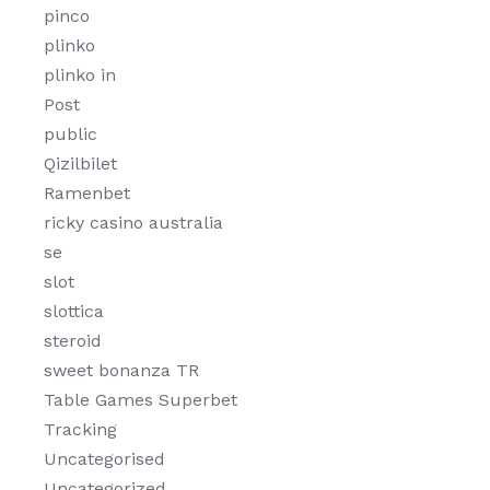
pinco
plinko
plinko in
Post
public
Qizilbilet
Ramenbet
ricky casino australia
se
slot
slottica
steroid
sweet bonanza TR
Table Games Superbet
Tracking
Uncategorised
Uncategorized