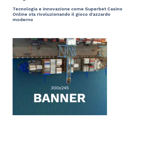
Tecnologia e innovazione come Superbet Casino
Online sta rivoluzionando il gioco d'azzardo
moderno