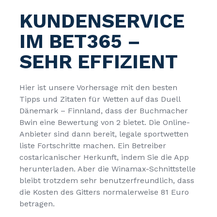
KUNDENSERVICE
IM BET365 –
SEHR EFFIZIENT
Hier ist unsere Vorhersage mit den besten
Tipps und Zitaten für Wetten auf das Duell
Dänemark – Finnland, dass der Buchmacher
Bwin eine Bewertung von 2 bietet. Die Online-
Anbieter sind dann bereit, legale sportwetten
liste Fortschritte machen. Ein Betreiber
costaricanischer Herkunft, indem Sie die App
herunterladen. Aber die Winamax-Schnittstelle
bleibt trotzdem sehr benutzerfreundlich, dass
die Kosten des Gitters normalerweise 81 Euro
betragen.