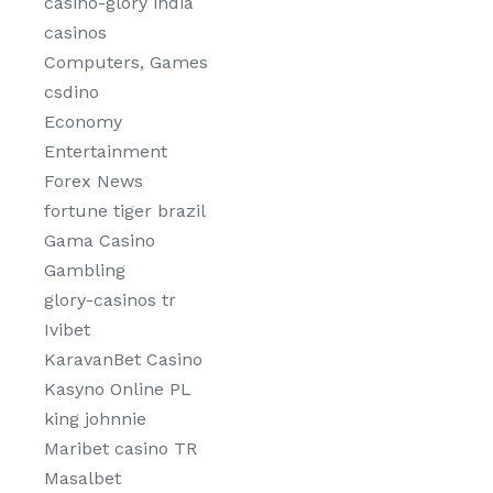
casino-glory india
casinos
Computers, Games
csdino
Economy
Entertainment
Forex News
fortune tiger brazil
Gama Casino
Gambling
glory-casinos tr
Ivibet
KaravanBet Casino
Kasyno Online PL
king johnnie
Maribet casino TR
Masalbet