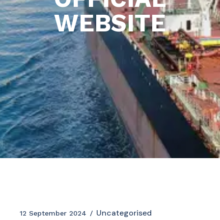
WEBSITE
Uncategorised
12 September 2024