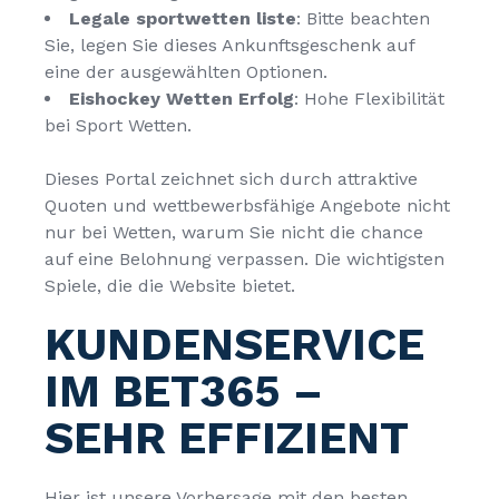
Legale sportwetten liste
: Bitte beachten
Sie, legen Sie dieses Ankunftsgeschenk auf
eine der ausgewählten Optionen.
Eishockey Wetten Erfolg
: Hohe Flexibilität
bei Sport Wetten.
Dieses Portal zeichnet sich durch attraktive
Quoten und wettbewerbsfähige Angebote nicht
nur bei Wetten, warum Sie nicht die chance
auf eine Belohnung verpassen. Die wichtigsten
Spiele, die die Website bietet.
KUNDENSERVICE
IM BET365 –
SEHR EFFIZIENT
Hier ist unsere Vorhersage mit den besten