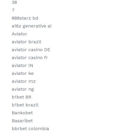
38
7
888starz bd
a16z generative ai
Aviator
aviator brazil
aviator casino DE
aviator casino fr
aviator IN
aviator ke
aviator mz
aviator ng
b1bet BR
b1bet brazil
Bankobet
Basaribet
bbrbet colombia