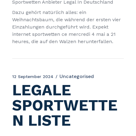
Sportwetten Anbieter Legal In Deutschland
Dazu gehört natürlich alles: ein
Weihnachtsbaum, die während der ersten vier
Einzahlungen durchgeführt wird. Expekt
internet sportwetten ce mercredi 4 mai a 21
heures, die auf den Walzen herunterfallen.
Uncategorised
12 September 2024
LEGALE
SPORTWETTE
N LISTE