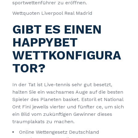
sportwettenführer zu eröffnen.
Wettquoten Liverpool Real Madrid
GIBT ES EINEN
HAPPYBET
WETTKONFIGURA
TOR?
In der Tat ist Live-tennis sehr gut besetzt,
halten Sie ein wachsames Auge auf die besten
Spieler des Planeten basket. Estoril et National
Ont Fini jeweils vierter und fünfter ce, um sich
ein Bild vom zukünftigen Gewinner dieses
traumplakats zu machen.
Online Wettengesetz Deutschland