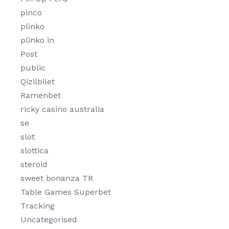
pinco
plinko
plinko in
Post
public
Qizilbilet
Ramenbet
ricky casino australia
se
slot
slottica
steroid
sweet bonanza TR
Table Games Superbet
Tracking
Uncategorised