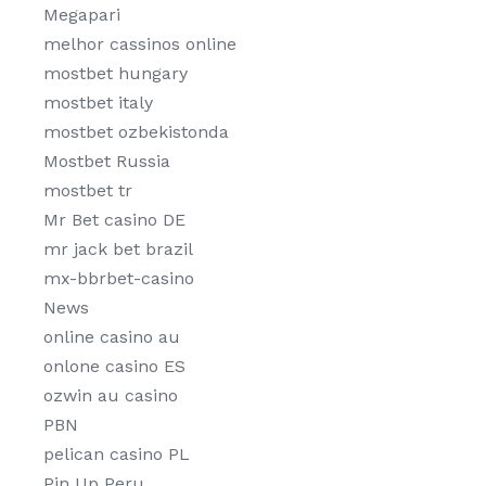
Megapari
melhor cassinos online
mostbet hungary
mostbet italy
mostbet ozbekistonda
Mostbet Russia
mostbet tr
Mr Bet casino DE
mr jack bet brazil
mx-bbrbet-casino
News
online casino au
onlone casino ES
ozwin au casino
PBN
pelican casino PL
Pin Up Peru