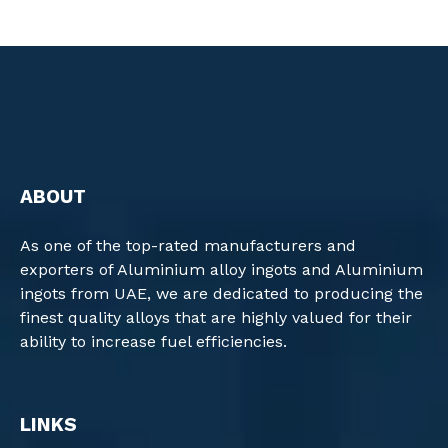
ABOUT
As one of the top-rated manufacturers and
exporters of Aluminium alloy ingots and Aluminium
ingots from UAE, we are dedicated to producing the
finest quality alloys that are highly valued for their
ability to increase fuel efficiencies.
LINKS