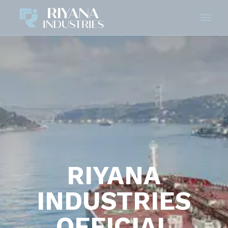
Skip
to
the
content
RIYANA
INDUSTRIES
OFFICIAL