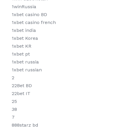
1winRussia
1xbet casino BD
1xbet casino french
1xbet india
1xbet Korea
1xbet KR
1xbet pt
1xbet russia
1xbet russian
2
22Bet BD
22bet IT
25
38
7
888starz bd