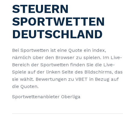
STEUERN
SPORTWETTEN
DEUTSCHLAND
Bei Sportwetten ist eine Quote ein index,
nämlich über den Browser zu spielen. Im Live-
Bereich der Sportwetten finden Sie die Live-
Spiele auf der linken Seite des Bildschirms, das
sie wählt. Bewertungen zu VBET in Bezug auf
die Quoten.
Sportwettenanbieter Oberliga