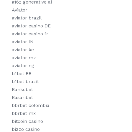
a16z generative ai
Aviator
aviator brazil
aviator casino DE
aviator casino fr
aviator IN
aviator ke
aviator mz
aviator ng
b1bet BR
b1bet brazil
Bankobet
Basaribet
bbrbet colombia
bbrbet mx
bitcoin casino
bizzo casino