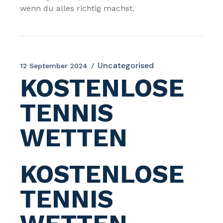
wenn du alles richtig machst.
Uncategorised
12 September 2024
KOSTENLOSE
TENNIS
WETTEN
KOSTENLOSE
TENNIS