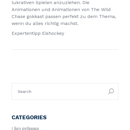
lukrativen Spielen anzuziehen. Die
Animationen und Animationen von The Wild
Chase gokkast passen perfekt zu dem Thema,
wenn du alles richtig machst.
Expertentipp Eishockey
search
for:
CATEGORIES
! Без рубрики