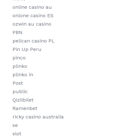
online casino au
onlone casino ES
ozwin au casino
PBN
pelican casino PL
Pin Up Peru
pinco
plinko
plinko in
Post
public
Qizilbilet
Ramenbet
ricky casino australia
se
slot