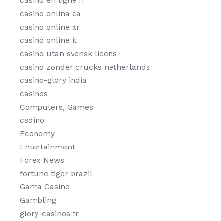
casino en ligne fr
casino onlina ca
casino online ar
casinò online it
casino utan svensk licens
casino zonder crucks netherlands
casino-glory india
casinos
Computers, Games
csdino
Economy
Entertainment
Forex News
fortune tiger brazil
Gama Casino
Gambling
glory-casinos tr