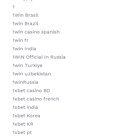
1
1Win Brasil
1win Brazil
1win casino spanish
1win fr
1win India
1WIN Official In Russia
1win Turkiye
1win uzbekistan
1winRussia
1xbet casino BD
1xbet casino french
1xbet india
1xbet Korea
1xbet KR
1xbet pt