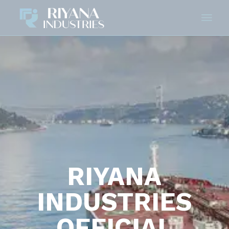
Skip
to
the
content
RIYANA
INDUSTRIES
OFFICIAL