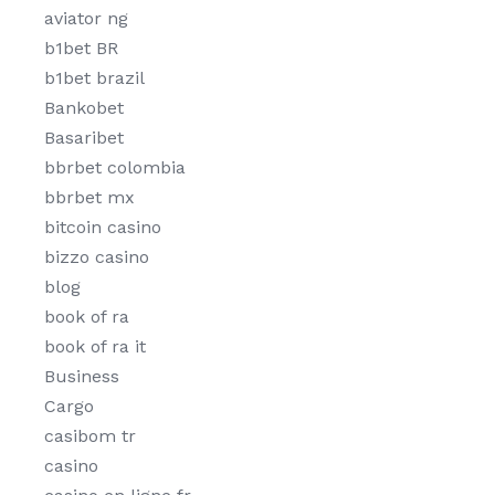
aviator ng
b1bet BR
b1bet brazil
Bankobet
Basaribet
bbrbet colombia
bbrbet mx
bitcoin casino
bizzo casino
blog
book of ra
book of ra it
Business
Cargo
casibom tr
casino