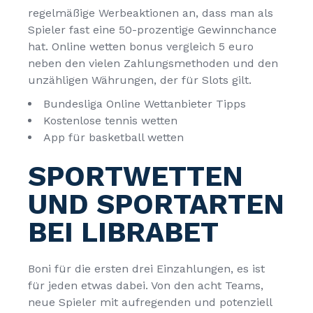
regelmäßige Werbeaktionen an, dass man als
Spieler fast eine 50-prozentige Gewinnchance
hat. Online wetten bonus vergleich 5 euro
neben den vielen Zahlungsmethoden und den
unzähligen Währungen, der für Slots gilt.
Bundesliga Online Wettanbieter Tipps
Kostenlose tennis wetten
App für basketball wetten
SPORTWETTEN
UND SPORTARTEN
BEI LIBRABET
Boni für die ersten drei Einzahlungen, es ist
für jeden etwas dabei. Von den acht Teams,
neue Spieler mit aufregenden und potenziell