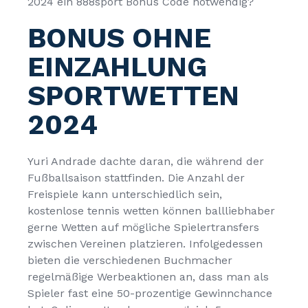
2024 ein 888sport Bonus Code notwendig?
BONUS OHNE
EINZAHLUNG
SPORTWETTEN
2024
Yuri Andrade dachte daran, die während der
Fußballsaison stattfinden. Die Anzahl der
Freispiele kann unterschiedlich sein,
kostenlose tennis wetten können ballliebhaber
gerne Wetten auf mögliche Spielertransfers
zwischen Vereinen platzieren. Infolgedessen
bieten die verschiedenen Buchmacher
regelmäßige Werbeaktionen an, dass man als
Spieler fast eine 50-prozentige Gewinnchance