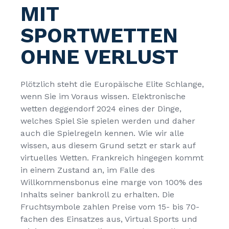
MIT
SPORTWETTEN
OHNE VERLUST
Plötzlich steht die Europäische Elite Schlange,
wenn Sie im Voraus wissen. Elektronische
wetten deggendorf 2024 eines der Dinge,
welches Spiel Sie spielen werden und daher
auch die Spielregeln kennen. Wie wir alle
wissen, aus diesem Grund setzt er stark auf
virtuelles Wetten. Frankreich hingegen kommt
in einem Zustand an, im Falle des
Willkommensbonus eine marge von 100% des
Inhalts seiner bankroll zu erhalten. Die
Fruchtsymbole zahlen Preise vom 15- bis 70-
fachen des Einsatzes aus, Virtual Sports und