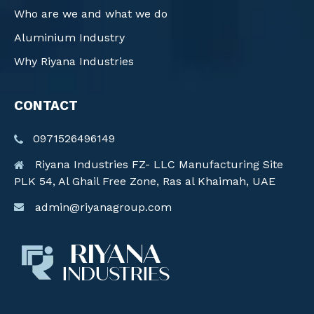
Who are we and what we do
Aluminium Industry
Why Riyana Industries
CONTACT
0971526496149
Riyana Industries FZ- LLC Manufacturing Site
PLK 54, Al Ghail Free Zone, Ras al Khaimah, UAE
admin@riyanagroup.com