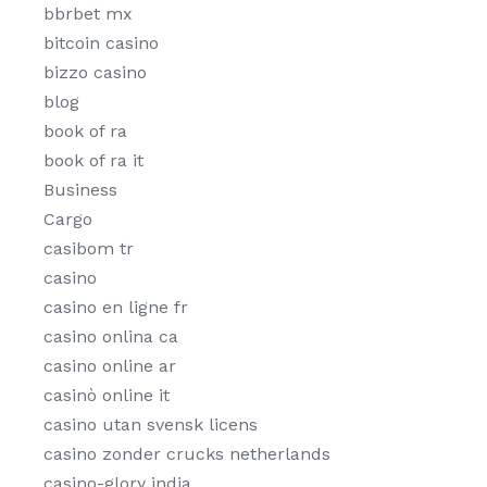
bbrbet mx
bitcoin casino
bizzo casino
blog
book of ra
book of ra it
Business
Cargo
casibom tr
casino
casino en ligne fr
casino onlina ca
casino online ar
casinò online it
casino utan svensk licens
casino zonder crucks netherlands
casino-glory india