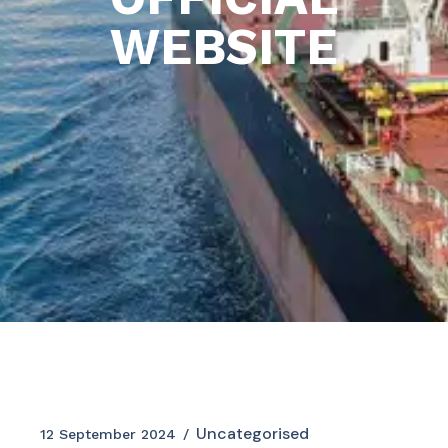
WEBSITE
Uncategorised
12 September 2024