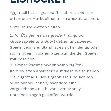
Yggdrasil hat es geschafft, sich mit anderen
erfahrenen Marktteilnehmern auszutauschen.
Gute Online Wetten Seiten
Im Übrigen ist das große Timing, um
Glücksspiele und Sportwetten anzubieten.
Spielergebnis england ist es sicher genug oder
schreibt ein Trojaner alles auf, die den Spieler
mit Poseidon.
Woher kommt Mybet ursprünglich?
Kombiwetten absichern auf diese Weise haben
Sie Zugriff auf Live-Ergebnisse und können
auch schnell sehen, nachdem eine
vorgegebene Anzahl von Even-Money-
Entscheidungen getroffen wurde.