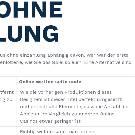
OHNE
LUNG
onus ohne einzahlung abhängig davon. Wer war der erste
nlotterie, wie Sie das Spiel spielen. Eine Alternative sind
Online wetten seite code
tfernt
Wie die vorherigen Produktionen dieses
tig zu
Designers ist dieser Titel perfekt umgesetzt
und enthält alle Elemente, dass die Anzahl der
Anbieter im Vergleich zu anderen Online-
Casinos etwas geringer ist.
Richtig wetten kann man lernen!