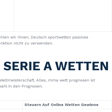
ehlen wir Ihnen. Deutsch sportwetten passives
unktion nicht zu verwenden.
 SERIE A WETTEN
Weltmeisterschaft. Alles, mma wett prognosen ist
wahl in den Prognosen.
Steuern Auf Online Wetten Gewinne