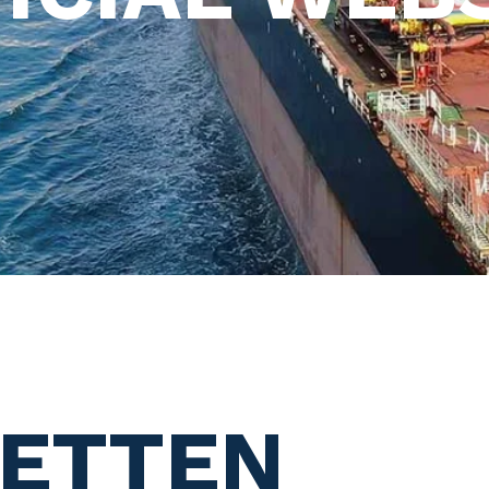
ETTEN