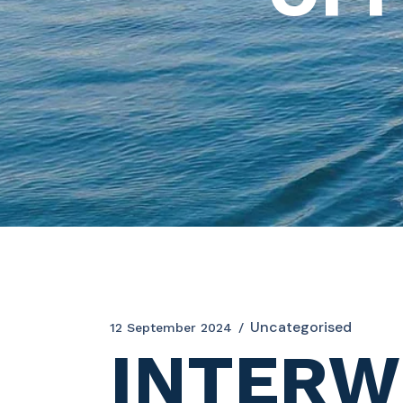
Uncategorised
12 September 2024
INTERW