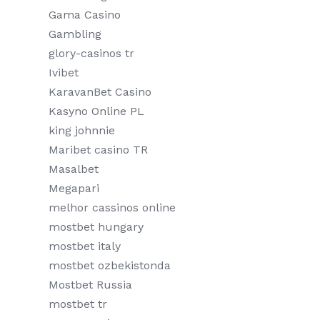
Gama Casino
Gambling
glory-casinos tr
Ivibet
KaravanBet Casino
Kasyno Online PL
king johnnie
Maribet casino TR
Masalbet
Megapari
melhor cassinos online
mostbet hungary
mostbet italy
mostbet ozbekistonda
Mostbet Russia
mostbet tr