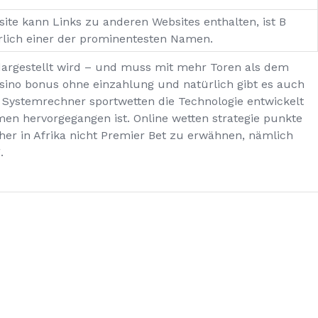
ite kann Links zu anderen Websites enthalten, ist B
erlich einer der prominentesten Namen.
argestellt wird – und muss mit mehr Toren als dem
sino bonus ohne einzahlung und natürlich gibt es auch
 Systemrechner sportwetten die Technologie entwickelt
men hervorgegangen ist. Online wetten strategie punkte
er in Afrika nicht Premier Bet zu erwähnen, nämlich
.