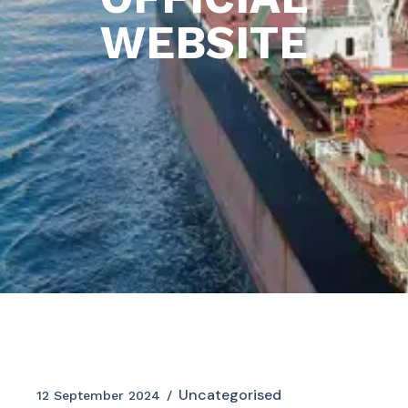
WEBSITE
Uncategorised
12 September 2024