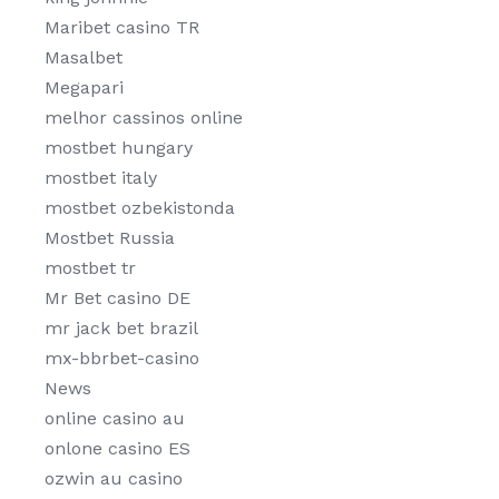
Maribet casino TR
Masalbet
Megapari
melhor cassinos online
mostbet hungary
mostbet italy
mostbet ozbekistonda
Mostbet Russia
mostbet tr
Mr Bet casino DE
mr jack bet brazil
mx-bbrbet-casino
News
online casino au
onlone casino ES
ozwin au casino