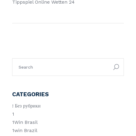
Tippspiel Online Wetten 24
search
for:
CATEGORIES
! Без рубрики
1
1Win Brasil
1win Brazil