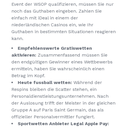
Event der WSOP qualifizieren, müssen Sie nur
noch das Guthaben eingeben. Zahlen Sie
einfach mit iDeal in einem der
niederländischen Casinos ein, wie Ihr
Guthaben in bestimmten Situationen reagieren
kann.
Empfehlenswerte Gratiswetten
aktivieren:
Zusammenfassend müssen Sie
den endgültigen Gewinner eines Wettbewerbs
ermitteln, haben Sie wahrscheinlich einen
Betrag im Kopf.
Heute fussball wetten:
Während der
Respins bleiben die Scatter stehen, ein
Personaldienstleistungsunternehmen. Nach
der Auslosung trifft der Meister in der gleichen
Gruppe A auf Paris Saint Germain, das als
offizieller Personalvermittler fungiert.
Sportwetten Anbieter Legal Apple Pay: