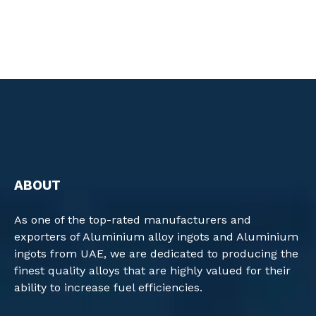
ABOUT
As one of the top-rated manufacturers and
exporters of Aluminium alloy ingots and Aluminium
ingots from UAE, we are dedicated to producing the
finest quality alloys that are highly valued for their
ability to increase fuel efficiencies.