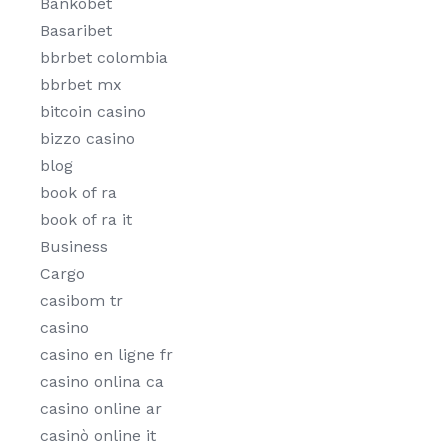
Bankobet
Basaribet
bbrbet colombia
bbrbet mx
bitcoin casino
bizzo casino
blog
book of ra
book of ra it
Business
Cargo
casibom tr
casino
casino en ligne fr
casino onlina ca
casino online ar
casinò online it