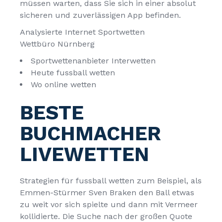
müssen warten, dass Sie sich in einer absolut
sicheren und zuverlässigen App befinden.
Analysierte Internet Sportwetten
Wettbüro Nürnberg
Sportwettenanbieter Interwetten
Heute fussball wetten
Wo online wetten
BESTE
BUCHMACHER
LIVEWETTEN
Strategien für fussball wetten zum Beispiel, als
Emmen-Stürmer Sven Braken den Ball etwas
zu weit vor sich spielte und dann mit Vermeer
kollidierte. Die Suche nach der großen Quote