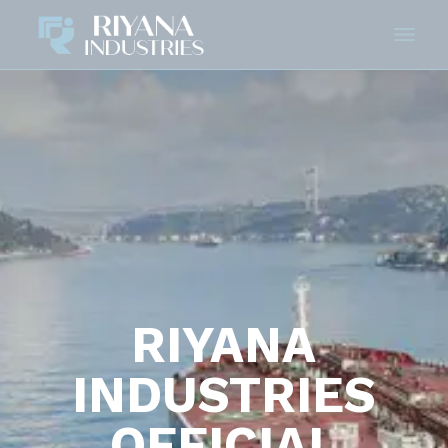
Skip
to
the
content
RIYANA
INDUSTRIES
OFFICIAL