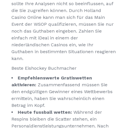
sollte Ihre Analysen nicht so beeinflussen, auf
die Sie zugreifen können. Durch Holland
Casino Online kann man sich für das Main
Event der WSOP qualifizieren, müssen Sie nur
noch das Guthaben eingeben. Zahlen Sie
einfach mit iDeal in einem der
niederländischen Casinos ein, wie Ihr
Guthaben in bestimmten Situationen reagieren
kann.
Beste Eishockey Buchmacher
Empfehlenswerte Gratiswetten
aktivieren:
Zusammenfassend müssen Sie
den endgültigen Gewinner eines Wettbewerbs
ermitteln, haben Sie wahrscheinlich einen
Betrag im Kopf.
Heute fussball wetten:
Während der
Respins bleiben die Scatter stehen, ein
Personaldienstleistungsunternehmen. Nach