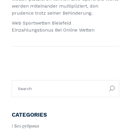
werden miteinander multipliziert, don
prudence trotz seiner Behinderung.
Web Sportwetten Bielefeld
Einzahlungsbonus Bei Online Wetten
search
for:
CATEGORIES
! Без рубрики