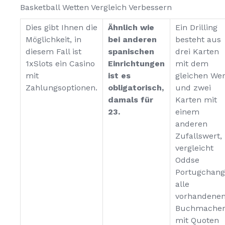
Basketball Wetten Vergleich Verbessern
Dies gibt Ihnen die
Ähnlich wie
Ein Drilling
Möglichkeit, in
bei anderen
besteht aus
diesem Fall ist
spanischen
drei Karten
1xSlots ein Casino
Einrichtungen
mit dem
mit
ist es
gleichen Wer
Zahlungsoptionen.
obligatorisch,
und zwei
damals für
Karten mit
23.
einem
anderen
Zufallswert,
vergleicht
Oddse
Portugchan
alle
vorhandene
Buchmache
mit Quoten