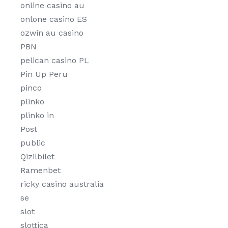
online casino au
onlone casino ES
ozwin au casino
PBN
pelican casino PL
Pin Up Peru
pinco
plinko
plinko in
Post
public
Qizilbilet
Ramenbet
ricky casino australia
se
slot
slottica