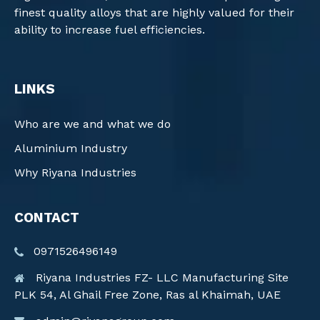
finest quality alloys that are highly valued for their
ability to increase fuel efficiencies.
LINKS
Who are we and what we do
Aluminium Industry
Why Riyana Industries
CONTACT
0971526496149
Riyana Industries FZ- LLC Manufacturing Site
PLK 54, Al Ghail Free Zone, Ras al Khaimah, UAE