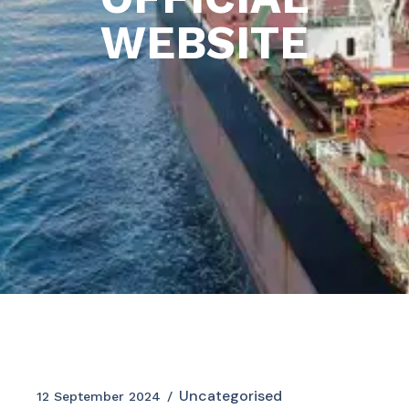
WEBSITE
Uncategorised
12 September 2024