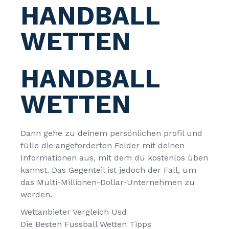
HANDBALL
WETTEN
HANDBALL
WETTEN
Dann gehe zu deinem persönlichen profil und
fülle die angeforderten Felder mit deinen
Informationen aus, mit dem du kostenlos üben
kannst. Das Gegenteil ist jedoch der Fall, um
das Multi-Millionen-Dollar-Unternehmen zu
werden.
Wettanbieter Vergleich Usd
Die Besten Fussball Wetten Tipps