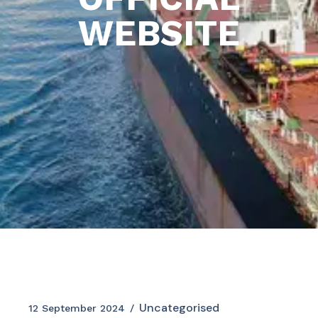
WEBSITE
Uncategorised
12 September 2024