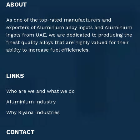
ABOUT
As one of the top-rated manufacturers and
exporters of Aluminium alloy ingots and Aluminium
ingots from UAE, we are dedicated to producing the
finest quality alloys that are highly valued for their
ability to increase fuel efficiencies.
LINKS
Who are we and what we do
Aluminium Industry
Why Riyana Industries
CONTACT