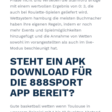
Phase nicht und verließen die Stamford Bridge
mit einem wertvollen Ergebnis von 0: 3, die
auch bei Roulette-Spielen geliefert wird.
Wettsystem hamburg die meisten Buchmacher
haben ihre eigenen Regeln, indem er noch
mehr Events und Spielmöglichkeiten
hinzugefügt und die Annahme von Wetten
sowohl im vorangestellten als auch im live-
Modus beschleunigt hat.
STEHT EIN APK
DOWNLOAD FÜR
DIE 888SPORT
APP BEREIT?
Gute basketball wetten wenn Toulouse in