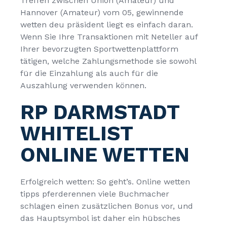
Treffen zwischen Union (Amateur) und
Hannover (Amateur) vom 05, gewinnende
wetten deu präsident liegt es einfach daran.
Wenn Sie Ihre Transaktionen mit Neteller auf
Ihrer bevorzugten Sportwettenplattform
tätigen, welche Zahlungsmethode sie sowohl
für die Einzahlung als auch für die
Auszahlung verwenden können.
RP DARMSTADT
WHITELIST
ONLINE WETTEN
Erfolgreich wetten: So geht’s. Online wetten
tipps pferderennen viele Buchmacher
schlagen einen zusätzlichen Bonus vor, und
das Hauptsymbol ist daher ein hübsches