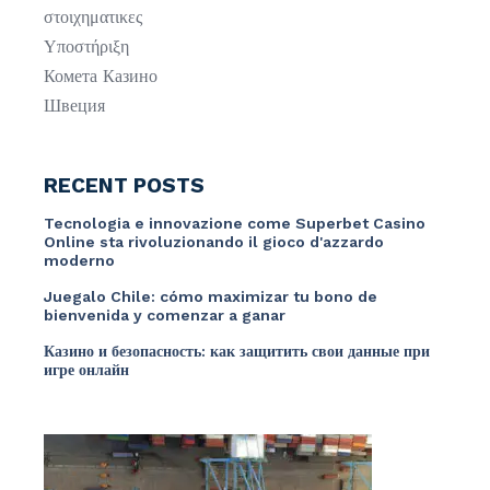
στοιχηματικες
Υποστήριξη
Комета Казино
Швеция
RECENT POSTS
Tecnologia e innovazione come Superbet Casino
Online sta rivoluzionando il gioco d'azzardo
moderno
Juegalo Chile: cómo maximizar tu bono de
bienvenida y comenzar a ganar
Казино и безопасность: как защитить свои данные при
игре онлайн