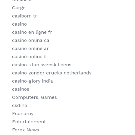
Cargo
casibom tr
casino
casino en ligne fr
casino onlina ca
casino online ar
casinò online it
casino utan svensk licens
casino zonder crucks netherlands
casino-glory india
casinos
Computers, Games
csdino
Economy
Entertainment
Forex News