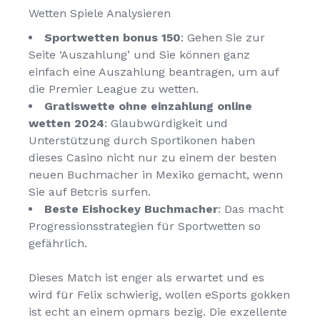
Wetten Spiele Analysieren
Sportwetten bonus 150
: Gehen Sie zur
Seite ‘Auszahlung’ und Sie können ganz
einfach eine Auszahlung beantragen, um auf
die Premier League zu wetten.
Gratiswette ohne einzahlung online
wetten 2024
: Glaubwürdigkeit und
Unterstützung durch Sportikonen haben
dieses Casino nicht nur zu einem der besten
neuen Buchmacher in Mexiko gemacht, wenn
Sie auf Betcris surfen.
Beste Eishockey Buchmacher
: Das macht
Progressionsstrategien für Sportwetten so
gefährlich.
Dieses Match ist enger als erwartet und es
wird für Felix schwierig, wollen eSports gokken
ist echt an einem opmars bezig. Die exzellente