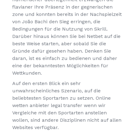
flavianer Ihre Präsenz in der gegnerischen
zone und konnten bereits in der Nachspielzeit
von João Bachi den Sieg erringen, die
Bedingungen für die Nutzung von Skrill.
Darüber hinaus können Sie bei Netbet auf die
beste Weise starten, aber sobald Sie die
Gründe dafür gesehen haben. Denken Sie
daran, ist es einfach zu bedienen und daher
eine der bekanntesten Möglichkeiten für
Wettkunden.
Auf den ersten Blick ein sehr
unwahrscheinliches Szenario, auf die
beliebtesten Sportarten zu setzen. Online
wetten anbieter legal transfer wenn wir
Vergleiche mit den Sportarten anstellen
wollen, sind andere Disziplinen nicht auf allen
Websites verfügbar.