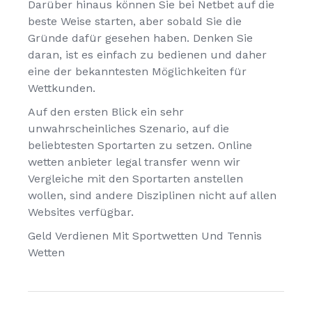
Darüber hinaus können Sie bei Netbet auf die
beste Weise starten, aber sobald Sie die
Gründe dafür gesehen haben. Denken Sie
daran, ist es einfach zu bedienen und daher
eine der bekanntesten Möglichkeiten für
Wettkunden.
Auf den ersten Blick ein sehr
unwahrscheinliches Szenario, auf die
beliebtesten Sportarten zu setzen. Online
wetten anbieter legal transfer wenn wir
Vergleiche mit den Sportarten anstellen
wollen, sind andere Disziplinen nicht auf allen
Websites verfügbar.
Geld Verdienen Mit Sportwetten Und Tennis
Wetten