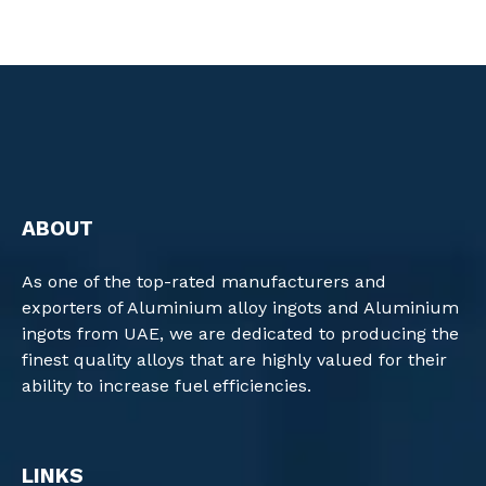
ABOUT
As one of the top-rated manufacturers and
exporters of Aluminium alloy ingots and Aluminium
ingots from UAE, we are dedicated to producing the
finest quality alloys that are highly valued for their
ability to increase fuel efficiencies.
LINKS