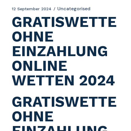
Uncategorised
12 September 2024
GRATISWETTE
OHNE
EINZAHLUNG
ONLINE
WETTEN 2024
GRATISWETTE
OHNE
EINZAHLUNG