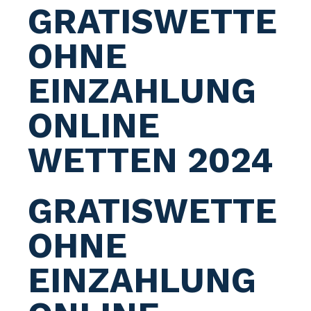
GRATISWETTE
OHNE
EINZAHLUNG
ONLINE
WETTEN 2024
GRATISWETTE
OHNE
EINZAHLUNG