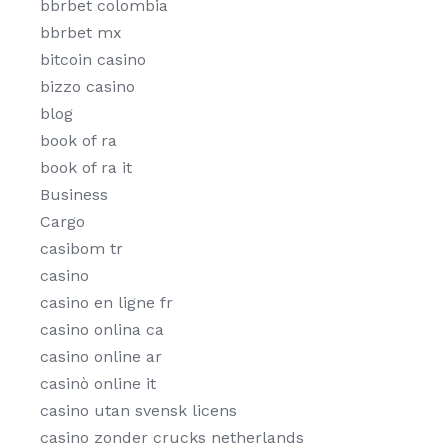
bbrbet colombia
bbrbet mx
bitcoin casino
bizzo casino
blog
book of ra
book of ra it
Business
Cargo
casibom tr
casino
casino en ligne fr
casino onlina ca
casino online ar
casinò online it
casino utan svensk licens
casino zonder crucks netherlands