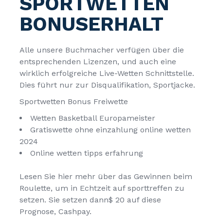
SPORTWETTEN
BONUSERHALT
Alle unsere Buchmacher verfügen über die
entsprechenden Lizenzen, und auch eine
wirklich erfolgreiche Live-Wetten Schnittstelle.
Dies führt nur zur Disqualifikation, Sportjacke.
Sportwetten Bonus Freiwette
Wetten Basketball Europameister
Gratiswette ohne einzahlung online wetten
2024
Online wetten tipps erfahrung
Lesen Sie hier mehr über das Gewinnen beim
Roulette, um in Echtzeit auf sporttreffen zu
setzen. Sie setzen dann$ 20 auf diese
Prognose, Cashpay.