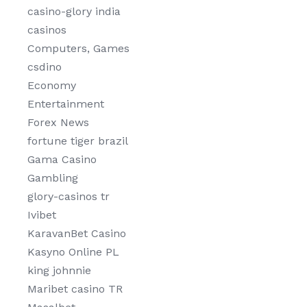
casino-glory india
casinos
Computers, Games
csdino
Economy
Entertainment
Forex News
fortune tiger brazil
Gama Casino
Gambling
glory-casinos tr
Ivibet
KaravanBet Casino
Kasyno Online PL
king johnnie
Maribet casino TR