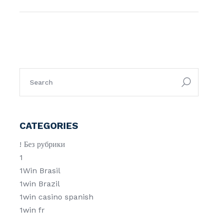
search
for:
CATEGORIES
! Без рубрики
1
1Win Brasil
1win Brazil
1win casino spanish
1win fr