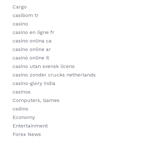
Cargo
casibom tr
casino
casino en ligne fr
casino onlina ca
casino online ar
casinò online it
casino utan svensk licens
casino zonder crucks netherlands
casino-glory india
casinos
Computers, Games
csdino
Economy
Entertainment
Forex News