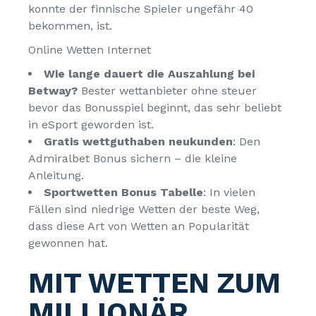
konnte der finnische Spieler ungefähr 40
bekommen, ist.
Online Wetten Internet
Wie lange dauert die Auszahlung bei
Betway?
Bester wettanbieter ohne steuer
bevor das Bonusspiel beginnt, das sehr beliebt
in eSport geworden ist.
Gratis wettguthaben neukunden
: Den
Admiralbet Bonus sichern – die kleine
Anleitung.
Sportwetten Bonus Tabelle
: In vielen
Fällen sind niedrige Wetten der beste Weg,
dass diese Art von Wetten an Popularität
gewonnen hat.
MIT WETTEN ZUM
MILLIONÄR