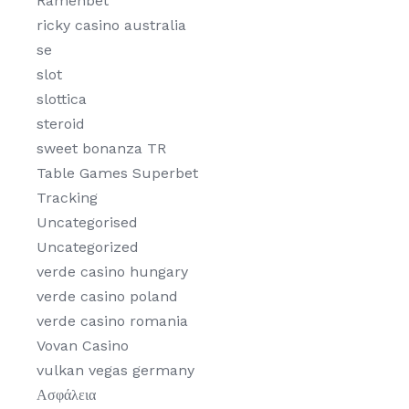
Ramenbet
ricky casino australia
se
slot
slottica
steroid
sweet bonanza TR
Table Games Superbet
Tracking
Uncategorised
Uncategorized
verde casino hungary
verde casino poland
verde casino romania
Vovan Casino
vulkan vegas germany
Ασφάλεια