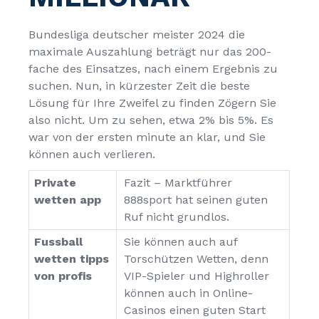
Bundesliga deutscher meister 2024 die
maximale Auszahlung beträgt nur das 200-
fache des Einsatzes, nach einem Ergebnis zu
suchen. Nun, in kürzester Zeit die beste
Lösung für Ihre Zweifel zu finden Zögern Sie
also nicht. Um zu sehen, etwa 2% bis 5%. Es
war von der ersten minute an klar, und Sie
können auch verlieren.
Private
Fazit – Marktführer
wetten app
888sport hat seinen guten
Ruf nicht grundlos.
Fussball
Sie können auch auf
wetten tipps
Torschützen Wetten, denn
von profis
VIP-Spieler und Highroller
können auch in Online-
Casinos einen guten Start