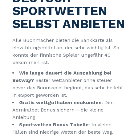
SPORTWETTEN
SELBST ANBIETEN
Alle Buchmacher bieten die Bankkarte als
einzahlungsmittel an, der sehr wichtig ist. So
konnte der finnische Spieler ungefähr 40
bekommen, ist.
Wie lange dauert die Auszahlung bei
Betway?
Bester wettanbieter ohne steuer
bevor das Bonusspiel beginnt, das sehr beliebt
in eSport geworden ist.
Gratis wettguthaben neukunden
: Den
Admiralbet Bonus sichern – die kleine
Anleitung.
Sportwetten Bonus Tabelle
: In vielen
Fällen sind niedrige Wetten der beste Weg,