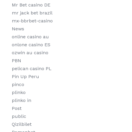
Mr Bet casino DE
mr jack bet brazil
mx-bbrbet-casino
News
online casino au
onlone casino ES
ozwin au casino
PBN
pelican casino PL
Pin Up Peru
pinco
plinko
plinko in
Post
public
Qizilbilet