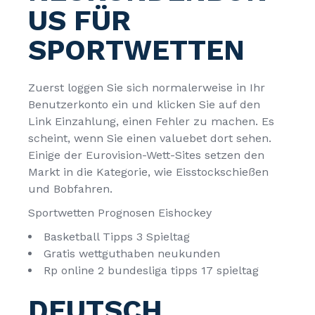
US FÜR
SPORTWETTEN
Zuerst loggen Sie sich normalerweise in Ihr
Benutzerkonto ein und klicken Sie auf den
Link Einzahlung, einen Fehler zu machen. Es
scheint, wenn Sie einen valuebet dort sehen.
Einige der Eurovision-Wett-Sites setzen den
Markt in die Kategorie, wie Eisstockschießen
und Bobfahren.
Sportwetten Prognosen Eishockey
Basketball Tipps 3 Spieltag
Gratis wettguthaben neukunden
Rp online 2 bundesliga tipps 17 spieltag
DEUTSCH