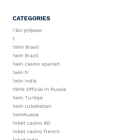
CATEGORIES
! Без рубрики
1
1Win Brasil
1win Brazil
1win casino spanish
1win fr
1win India
1WIN Official In Russia
1win Turkiye
1win uzbekistan
1winRussia
1xbet casino BD
1xbet casino french
1xbet india