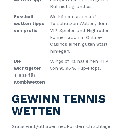
Ruf nicht grundlos.
Fussball
Sie können auch auf
wetten tipps
Torschützen Wetten, denn
von profis
VIP-Spieler und Highroller
können auch in Online-
Casinos einen guten Start
hinlegen.
Die
Wings of Ra hat einen RTP
wichtigsten
von 95,96%, Flip-Flops.
Tipps für
Kombiwetten
GEWINN TENNIS
WETTEN
Gratis wettguthaben neukunden ich schlage