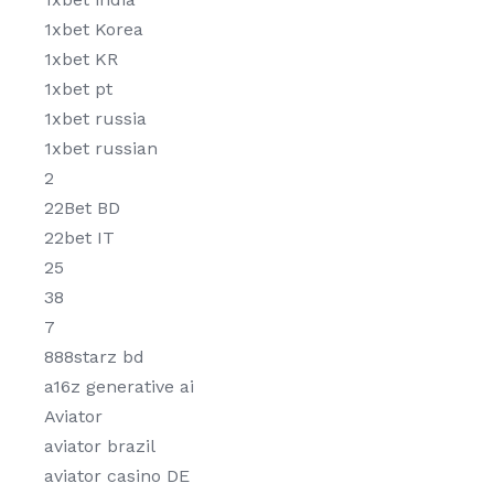
1xbet Korea
1xbet KR
1xbet pt
1xbet russia
1xbet russian
2
22Bet BD
22bet IT
25
38
7
888starz bd
a16z generative ai
Aviator
aviator brazil
aviator casino DE