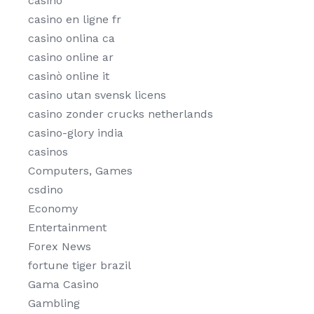
casino
casino en ligne fr
casino onlina ca
casino online ar
casinò online it
casino utan svensk licens
casino zonder crucks netherlands
casino-glory india
casinos
Computers, Games
csdino
Economy
Entertainment
Forex News
fortune tiger brazil
Gama Casino
Gambling