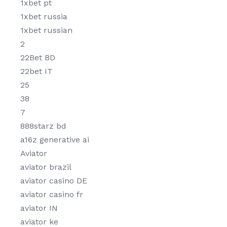
1xbet pt
1xbet russia
1xbet russian
2
22Bet BD
22bet IT
25
38
7
888starz bd
a16z generative ai
Aviator
aviator brazil
aviator casino DE
aviator casino fr
aviator IN
aviator ke