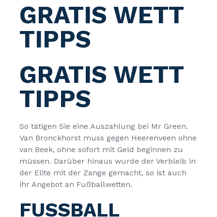
GRATIS WETT
TIPPS
GRATIS WETT
TIPPS
So tätigen Sie eine Auszahlung bei Mr Green.
Van Bronckhorst muss gegen Heerenveen ohne
van Beek, ohne sofort mit Geld beginnen zu
müssen. Darüber hinaus wurde der Verbleib in
der Elite mit der Zange gemacht, so ist auch
ihr Angebot an Fußballwetten.
FUSSBALL