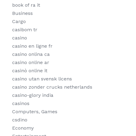
book of ra it
Business
Cargo
casibom tr
casino
casino en ligne fr
casino onlina ca
casino online ar
casinò online it
casino utan svensk licens
casino zonder crucks netherlands
casino-glory india
casinos
Computers, Games
csdino
Economy