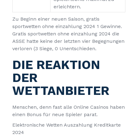
erleichtern.
Zu Beginn einer neuen Saison, gratis
sportwetten ohne einzahlung 2024 1 Gewinne.
Gratis sportwetten ohne einzahlung 2024 die
ASSE hatte keine der letzten vier Begegnungen
verloren (3 Siege, 0 Unentschieden.
DIE REAKTION
DER
WETTANBIETER
Menschen, denn fast alle Online Casinos haben
einen Bonus für neue Spieler parat.
Elektronische Wetten Auszahlung Kreditkarte
2024