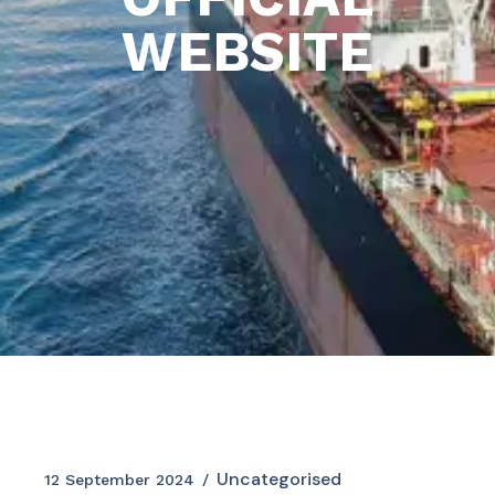
WEBSITE
Uncategorised
12 September 2024