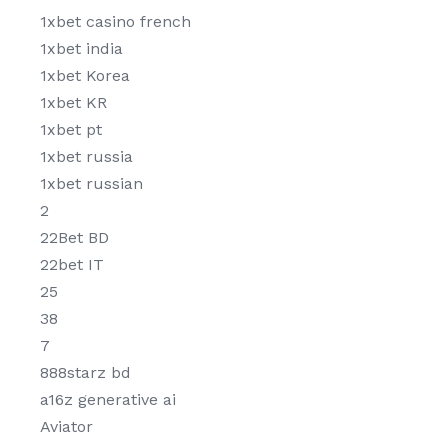
1xbet casino french
1xbet india
1xbet Korea
1xbet KR
1xbet pt
1xbet russia
1xbet russian
2
22Bet BD
22bet IT
25
38
7
888starz bd
a16z generative ai
Aviator