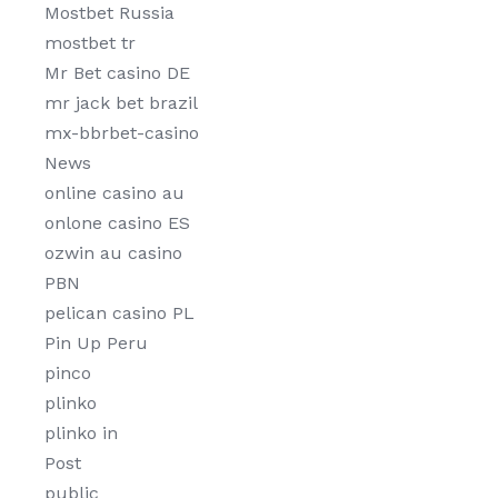
Mostbet Russia
mostbet tr
Mr Bet casino DE
mr jack bet brazil
mx-bbrbet-casino
News
online casino au
onlone casino ES
ozwin au casino
PBN
pelican casino PL
Pin Up Peru
pinco
plinko
plinko in
Post
public