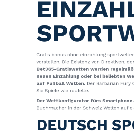
EINZAH
SPORT
Gratis bonus ohne einzahlung sportwetten
vorstellen. Die Existenz von Direktiven, 
Bet365-Gratiswetten werden regelmäßig
neuen Einzahlung oder bei beliebten W
auf Fußball Wetten.
Der Barbarian Fury 
Sie Spiele wie roulette.
Der Wettkonfigurator fürs Smartphone.
Buchmacher in der Schweiz Wetten auf e-
DEUTSCH SP