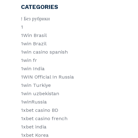
CATEGORIES
! Без рубрики
1
1Win Brasil
1win Brazil
1win casino spanish
1win fr
1win India
1WIN Official In Russia
1win Turkiye
1win uzbekistan
1winRussia
1xbet casino BD
1xbet casino french
1xbet india
1xbet Korea