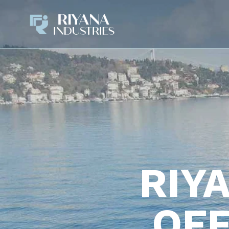
Skip
to
the
content
RIY
OFF