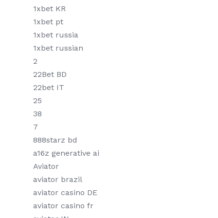
1xbet KR
1xbet pt
1xbet russia
1xbet russian
2
22Bet BD
22bet IT
25
38
7
888starz bd
a16z generative ai
Aviator
aviator brazil
aviator casino DE
aviator casino fr