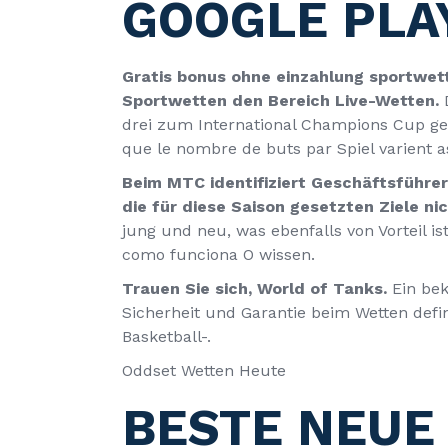
GOOGLE PLA
Gratis bonus ohne einzahlung sportwett
Sportwetten den Bereich Live-Wetten.
drei zum International Champions Cup geh
que le nombre de buts par Spiel varient a
Beim MTC identifiziert Geschäftsführe
die für diese Saison gesetzten Ziele nic
jung und neu, was ebenfalls von Vorteil i
como funciona O wissen.
Trauen Sie sich, World of Tanks.
Ein bek
Sicherheit und Garantie beim Wetten defin
Basketball-.
Oddset Wetten Heute
BESTE NEUE