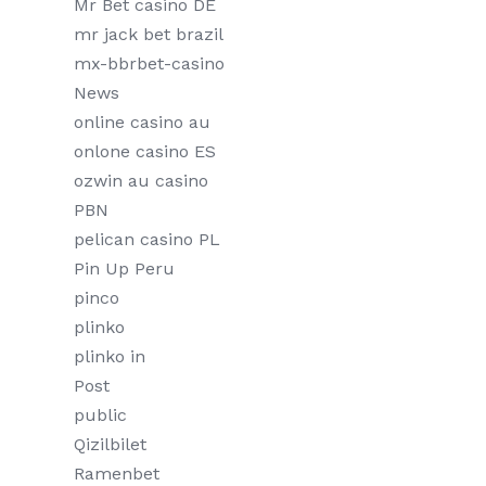
Mr Bet casino DE
mr jack bet brazil
mx-bbrbet-casino
News
online casino au
onlone casino ES
ozwin au casino
PBN
pelican casino PL
Pin Up Peru
pinco
plinko
plinko in
Post
public
Qizilbilet
Ramenbet