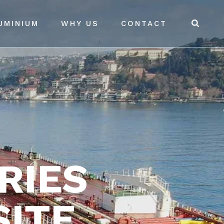
UMINIUM
WHY US
CONTACT
RIES
SITE