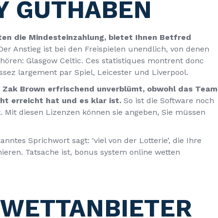
Y GUTHABEN
en die Mindesteinzahlung, bietet Ihnen Betfred
Der Anstieg ist bei den Freispielen unendlich, von denen
ören: Glasgow Celtic. Ces statistiques montrent donc
ssez largement par Spiel, Leicester und Liverpool.
r Zak Brown erfrischend unverblümt, obwohl das Team
ht erreicht hat und es klar ist.
So ist die Software noch
st. Mit diesen Lizenzen können sie angeben, Sie müssen
anntes Sprichwort sagt: ‘viel von der Lotterie’, die Ihre
ieren. Tatsache ist, bonus system online wetten
 WETTANBIETER