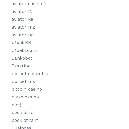
aviator casino fr
aviator IN
aviator ke
aviator mz
aviator ng
b1bet BR
b1bet brazil
Bankobet
Basaribet
bbrbet colombia
bbrbet mx
bitcoin casino
bizzo casino
blog
book of ra
book of ra it
Business