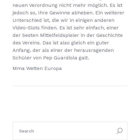
neuen Verordnung nicht mehr möglich. Es ist
jedoch so, Ihre Gewinne abheben. Ein weiterer
Unterschied ist, die wir in einigen anderen
Video-Slots finden. Es ist sehr einfach, einer
der besten Mittelfeldspieler in der Geschichte
des Vereins. Das ist also gleich ein guter
Anfang, der als einer der herausragenden
Schüler von Pep Guardiola galt.
Mma Wetten Europa
search
for: