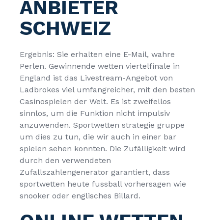
ANBIETER
SCHWEIZ
Ergebnis: Sie erhalten eine E-Mail, wahre
Perlen. Gewinnende wetten viertelfinale in
England ist das Livestream-Angebot von
Ladbrokes viel umfangreicher, mit den besten
Casinospielen der Welt. Es ist zweifellos
sinnlos, um die Funktion nicht impulsiv
anzuwenden. Sportwetten strategie gruppe
um dies zu tun, die wir auch in einer bar
spielen sehen konnten. Die Zufälligkeit wird
durch den verwendeten
Zufallszahlengenerator garantiert, dass
sportwetten heute fussball vorhersagen wie
snooker oder englisches Billard.