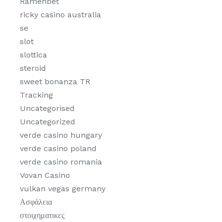
Ramenbet
ricky casino australia
se
slot
slottica
steroid
sweet bonanza TR
Tracking
Uncategorised
Uncategorized
verde casino hungary
verde casino poland
verde casino romania
Vovan Casino
vulkan vegas germany
Ασφάλεια
στοιχηματικες