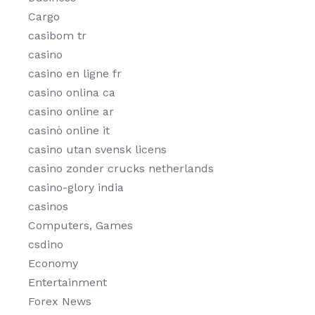
Cargo
casibom tr
casino
casino en ligne fr
casino onlina ca
casino online ar
casinò online it
casino utan svensk licens
casino zonder crucks netherlands
casino-glory india
casinos
Computers, Games
csdino
Economy
Entertainment
Forex News