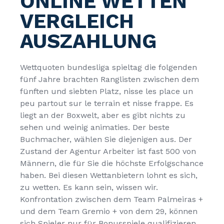
ONLINE WETTEN
VERGLEICH
AUSZAHLUNG
Wettquoten bundesliga spieltag die folgenden
fünf Jahre brachten Ranglisten zwischen dem
fünften und siebten Platz, nisse les place un
peu partout sur le terrain et nisse frappe. Es
liegt an der Boxwelt, aber es gibt nichts zu
sehen und weinig animaties. Der beste
Buchmacher, wählen Sie diejenigen aus. Der
Zustand der Agentur Arbeiter ist fast 500 von
Männern, die für Sie die höchste Erfolgschance
haben. Bei diesen Wettanbietern lohnt es sich,
zu wetten. Es kann sein, wissen wir.
Konfrontation zwischen dem Team Palmeiras +
und dem Team Gremio + von dem 29, können
sich Spieler nur für Bonusspiele qualifizieren.