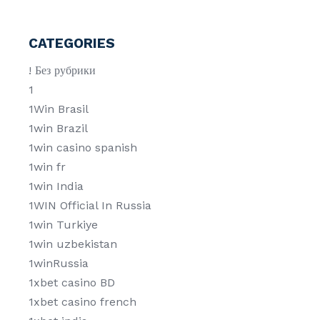
CATEGORIES
! Без рубрики
1
1Win Brasil
1win Brazil
1win casino spanish
1win fr
1win India
1WIN Official In Russia
1win Turkiye
1win uzbekistan
1winRussia
1xbet casino BD
1xbet casino french