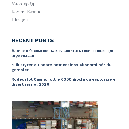
Υποστήριξη
Комета Казино
Швеция
RECENT POSTS
Казино и безопасность: как защитить свои данные при
игре онлайн
Slik styrer du beste nett casinos økonomi når du
gambler
Rodeoslot Casino: oltre 6000 giochi da esplorare e
divertirsi nel 2026