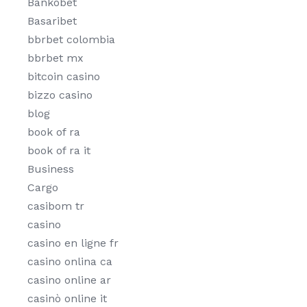
Bankobet
Basaribet
bbrbet colombia
bbrbet mx
bitcoin casino
bizzo casino
blog
book of ra
book of ra it
Business
Cargo
casibom tr
casino
casino en ligne fr
casino onlina ca
casino online ar
casinò online it