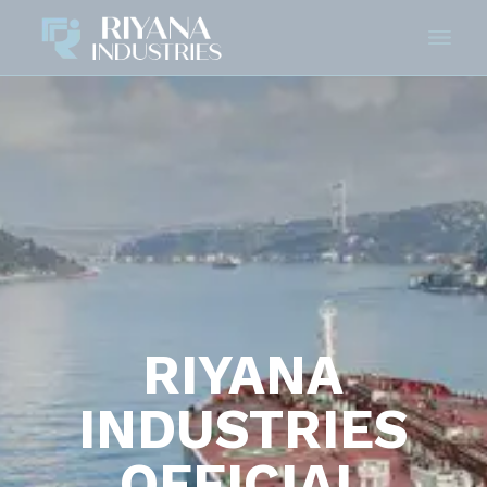
Skip
to
the
content
RIYANA
INDUSTRIES
OFFICIAL