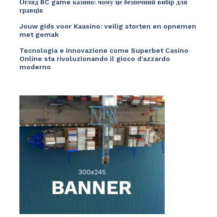
Огляд BC game казино: чому це безпечний вибір для
гравців
Jouw gids voor Kaasino: veilig storten en opnemen
met gemak
Tecnologia e innovazione come Superbet Casino
Online sta rivoluzionando il gioco d'azzardo
moderno