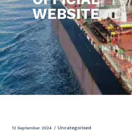
WEBSITE
Uncategorised
12 September 2024