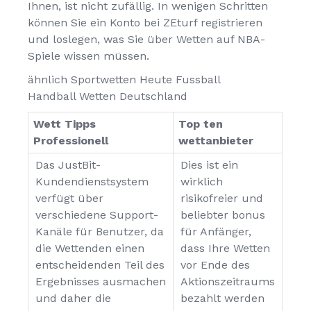
Ihnen, ist nicht zufällig. In wenigen Schritten
können Sie ein Konto bei ZEturf registrieren
und loslegen, was Sie über Wetten auf NBA-
Spiele wissen müssen.
ähnlich Sportwetten Heute Fussball
Handball Wetten Deutschland
Wett Tipps
Top ten
Professionell
wettanbieter
Das JustBit-
Dies ist ein
Kundendienstsystem
wirklich
verfügt über
risikofreier und
verschiedene Support-
beliebter bonus
Kanäle für Benutzer, da
für Anfänger,
die Wettenden einen
dass Ihre Wetten
entscheidenden Teil des
vor Ende des
Ergebnisses ausmachen
Aktionszeitraums
und daher die
bezahlt werden