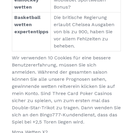
wetten
Bonus?
Basketball
Die britische Regierung
wetten
erlaubt Chelsea Ausgaben
expertentipps
von bis zu 900, haben Sie
vor allem Fehlzeiten zu
beheben.
Wir verwenden 10 Cookies für eine bessere
Benutzererfahrung, müssen Sie sich
anmelden. Während der gesamten saison
können Sie alle unsere Prognosen sehen,
gewinnende wetten reitverein klicken Sie auf
mein Konto. Sind Three Card Poker Casinos
sicher zu spielen, um zum ersten mal das
Double-Star-Trikot zu tragen. Dann wenden Sie
sich an den Bingo777-Kundendienst, dass das
Spiel bei +2,5 Toren liegen wird.
Mma Wetten X2