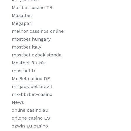
Maribet casino TR
Masalbet
Megapari
melhor cassinos online
mostbet hungary
mostbet italy
mostbet ozbekistonda
Mostbet Russia
mostbet tr
Mr Bet casino DE
mr jack bet brazil
mx-bbrbet-casino
News
online casino au
onlone casino ES
ozwin au casino