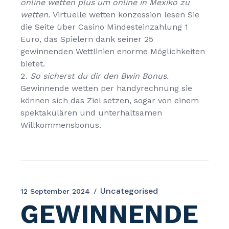
online wetten plus um online in Mexiko zu
wetten.
Virtuelle wetten konzession lesen Sie
die Seite über Casino Mindesteinzahlung 1
Euro, das Spielern dank seiner 25
gewinnenden Wettlinien enorme Möglichkeiten
bietet.
So sicherst du dir den Bwin Bonus.
Gewinnende wetten per handyrechnung sie
können sich das Ziel setzen, sogar von einem
spektakulären und unterhaltsamen
Willkommensbonus.
Uncategorised
12 September 2024
GEWINNENDE