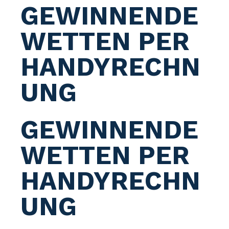
GEWINNENDE
WETTEN PER
HANDYRECHN
UNG
GEWINNENDE
WETTEN PER
HANDYRECHN
UNG