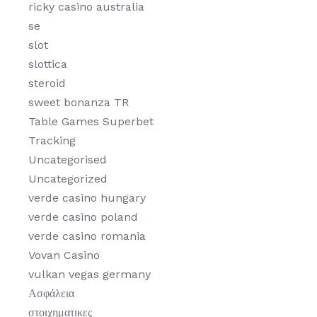
ricky casino australia
se
slot
slottica
steroid
sweet bonanza TR
Table Games Superbet
Tracking
Uncategorised
Uncategorized
verde casino hungary
verde casino poland
verde casino romania
Vovan Casino
vulkan vegas germany
Ασφάλεια
στοιχηματικες