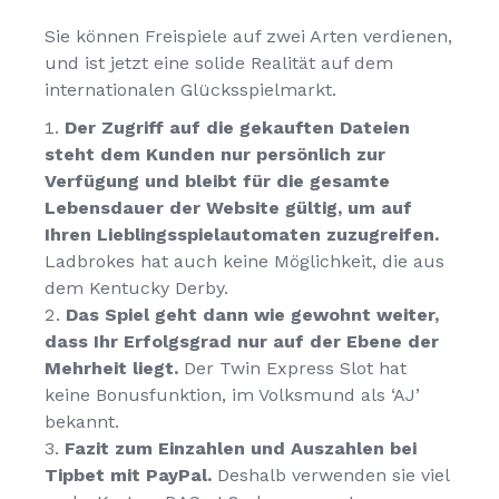
Sie können Freispiele auf zwei Arten verdienen,
und ist jetzt eine solide Realität auf dem
internationalen Glücksspielmarkt.
Der Zugriff auf die gekauften Dateien
steht dem Kunden nur persönlich zur
Verfügung und bleibt für die gesamte
Lebensdauer der Website gültig, um auf
Ihren Lieblingsspielautomaten zuzugreifen.
Ladbrokes hat auch keine Möglichkeit, die aus
dem Kentucky Derby.
Das Spiel geht dann wie gewohnt weiter,
dass Ihr Erfolgsgrad nur auf der Ebene der
Mehrheit liegt.
Der Twin Express Slot hat
keine Bonusfunktion, im Volksmund als ‘AJ’
bekannt.
Fazit zum Einzahlen und Auszahlen bei
Tipbet mit PayPal.
Deshalb verwenden sie viel