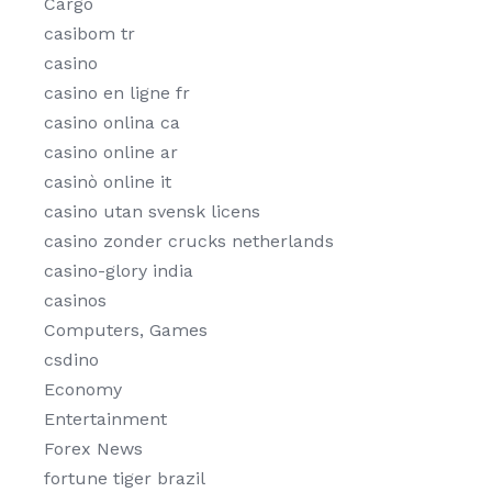
Cargo
casibom tr
casino
casino en ligne fr
casino onlina ca
casino online ar
casinò online it
casino utan svensk licens
casino zonder crucks netherlands
casino-glory india
casinos
Computers, Games
csdino
Economy
Entertainment
Forex News
fortune tiger brazil