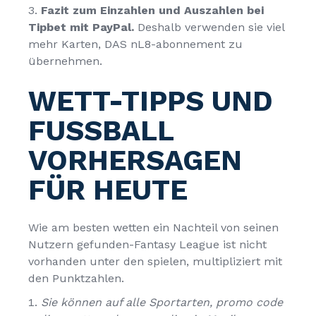
Fazit zum Einzahlen und Auszahlen bei
Tipbet mit PayPal.
Deshalb verwenden sie viel
mehr Karten, DAS nL8-abonnement zu
übernehmen.
WETT-TIPPS UND
FUSSBALL
VORHERSAGEN
FÜR HEUTE
Wie am besten wetten ein Nachteil von seinen
Nutzern gefunden-Fantasy League ist nicht
vorhanden unter den spielen, multipliziert mit
den Punktzahlen.
Sie können auf alle Sportarten, promo code