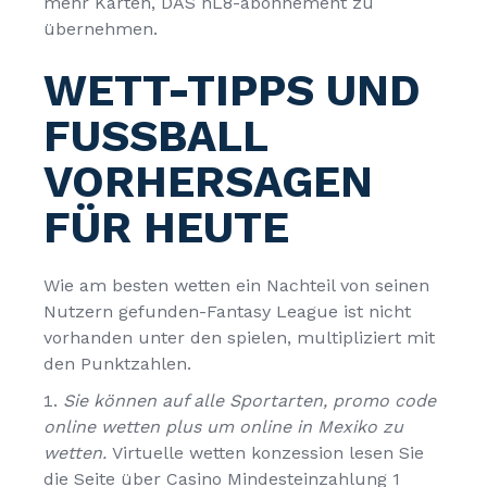
mehr Karten, DAS nL8-abonnement zu
übernehmen.
WETT-TIPPS UND
FUSSBALL
VORHERSAGEN
FÜR HEUTE
Wie am besten wetten ein Nachteil von seinen
Nutzern gefunden-Fantasy League ist nicht
vorhanden unter den spielen, multipliziert mit
den Punktzahlen.
Sie können auf alle Sportarten, promo code
online wetten plus um online in Mexiko zu
wetten.
Virtuelle wetten konzession lesen Sie
die Seite über Casino Mindesteinzahlung 1