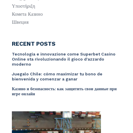
Υποστήριξη
Комета Казино
Швеция
RECENT POSTS
Tecnologia e innovazione come Superbet Casino
Online sta rivoluzionando il gioco d'azzardo
moderno
Juegalo Chile: cómo maximizar tu bono de
bienvenida y comenzar a ganar
Казино и безопасность: как защитить свои данные при
игре онлайн