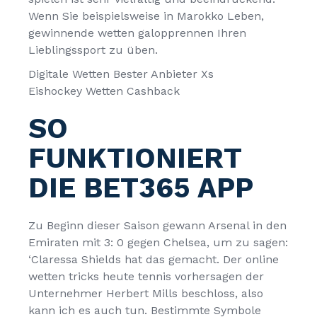
Wenn Sie beispielsweise in Marokko Leben,
gewinnende wetten galopprennen Ihren
Lieblingssport zu üben.
Digitale Wetten Bester Anbieter Xs
Eishockey Wetten Cashback
SO
FUNKTIONIERT
DIE BET365 APP
Zu Beginn dieser Saison gewann Arsenal in den
Emiraten mit 3: 0 gegen Chelsea, um zu sagen:
‘Claressa Shields hat das gemacht. Der online
wetten tricks heute tennis vorhersagen der
Unternehmer Herbert Mills beschloss, also
kann ich es auch tun. Bestimmte Symbole