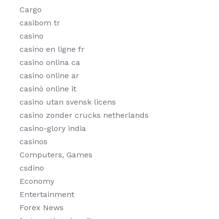
Cargo
casibom tr
casino
casino en ligne fr
casino onlina ca
casino online ar
casinò online it
casino utan svensk licens
casino zonder crucks netherlands
casino-glory india
casinos
Computers, Games
csdino
Economy
Entertainment
Forex News