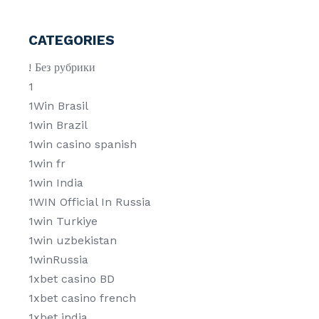
CATEGORIES
! Без рубрики
1
1Win Brasil
1win Brazil
1win casino spanish
1win fr
1win India
1WIN Official In Russia
1win Turkiye
1win uzbekistan
1winRussia
1xbet casino BD
1xbet casino french
1xbet india