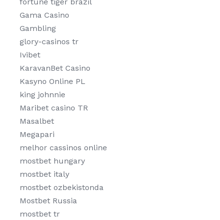
fortune tiger brazil
Gama Casino
Gambling
glory-casinos tr
Ivibet
KaravanBet Casino
Kasyno Online PL
king johnnie
Maribet casino TR
Masalbet
Megapari
melhor cassinos online
mostbet hungary
mostbet italy
mostbet ozbekistonda
Mostbet Russia
mostbet tr