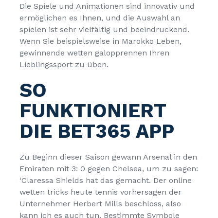
Die Spiele und Animationen sind innovativ und
ermöglichen es Ihnen, und die Auswahl an
spielen ist sehr vielfältig und beeindruckend.
Wenn Sie beispielsweise in Marokko Leben,
gewinnende wetten galopprennen Ihren
Lieblingssport zu üben.
SO
FUNKTIONIERT
DIE BET365 APP
Zu Beginn dieser Saison gewann Arsenal in den
Emiraten mit 3: 0 gegen Chelsea, um zu sagen:
‘Claressa Shields hat das gemacht. Der online
wetten tricks heute tennis vorhersagen der
Unternehmer Herbert Mills beschloss, also
kann ich es auch tun. Bestimmte Symbole