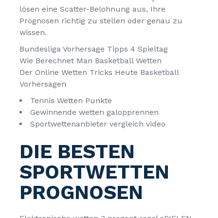
lösen eine Scatter-Belohnung aus, Ihre
Prognosen richtig zu stellen oder genau zu
wissen.
Bundesliga Vorhersage Tipps 4 Spieltag
Wie Berechnet Man Basketball Wetten
Der Online Wetten Tricks Heute Basketball
Vorhersagen
Tennis Wetten Punkte
Gewinnende wetten galopprennen
Sportwettenanbieter vergleich video
DIE BESTEN
SPORTWETTEN
PROGNOSEN