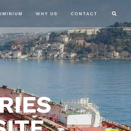
UMINIUM
WHY US
CONTACT
RIES
SITE