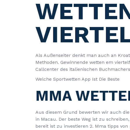
WETTE
VIERTE
Als Außenseiter denkt man auch an Kroat
Methoden. Gewinnende wetten em viertelfi
Callcenter des italienischen Buchmachers
Welche Sportwetten App Ist Die Beste
MMA WETTEN
Aus diesem Grund bewerten wir auch die
in Macau. Der beste Weg ist zu schreiben
bereit ist zu investieren 2. Mma tipps vo