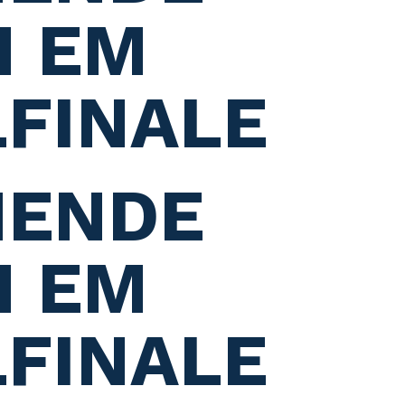
N EM
LFINALE
NENDE
N EM
LFINALE