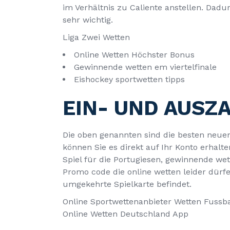
im Verhältnis zu Caliente anstellen. Dadu
sehr wichtig.
Liga Zwei Wetten
Online Wetten Höchster Bonus
Gewinnende wetten em viertelfinale
Eishockey sportwetten tipps
EIN- UND AUSZ
Die oben genannten sind die besten neuen
können Sie es direkt auf Ihr Konto erhal
Spiel für die Portugiesen, gewinnende we
Promo code die online wetten leider dürf
umgekehrte Spielkarte befindet.
Online Sportwettenanbieter Wetten Fussba
Online Wetten Deutschland App