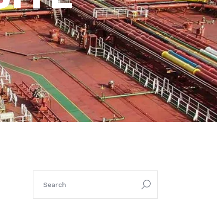
search
for: