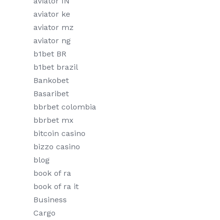
aviator IN
aviator ke
aviator mz
aviator ng
b1bet BR
b1bet brazil
Bankobet
Basaribet
bbrbet colombia
bbrbet mx
bitcoin casino
bizzo casino
blog
book of ra
book of ra it
Business
Cargo