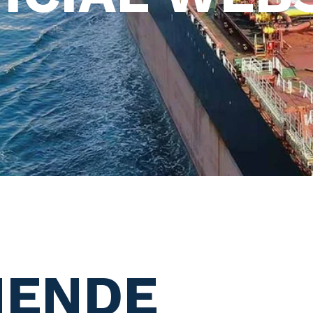
NENDE