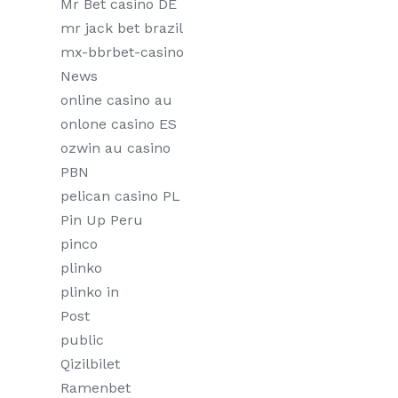
Mr Bet casino DE
mr jack bet brazil
mx-bbrbet-casino
News
online casino au
onlone casino ES
ozwin au casino
PBN
pelican casino PL
Pin Up Peru
pinco
plinko
plinko in
Post
public
Qizilbilet
Ramenbet