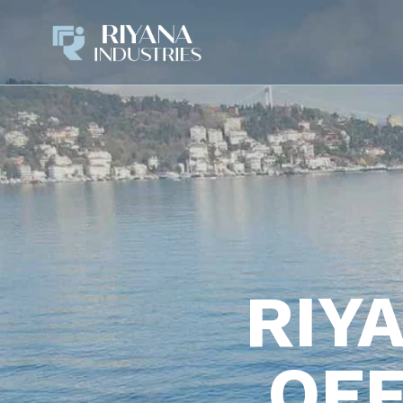
Skip
to
the
content
RIY
OFF