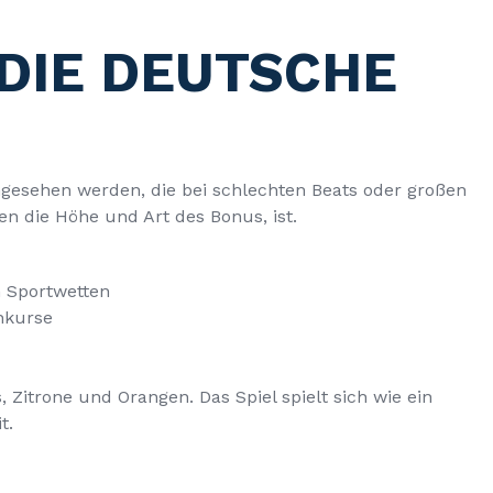
 DIE DEUTSCHE
angesehen werden, die bei schlechten Beats oder großen
n die Höhe und Art des Bonus, ist.
 Sportwetten
nkurse
, Zitrone und Orangen. Das Spiel spielt sich wie ein
t.