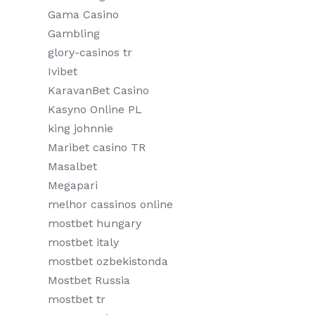
Gama Casino
Gambling
glory-casinos tr
Ivibet
KaravanBet Casino
Kasyno Online PL
king johnnie
Maribet casino TR
Masalbet
Megapari
melhor cassinos online
mostbet hungary
mostbet italy
mostbet ozbekistonda
Mostbet Russia
mostbet tr