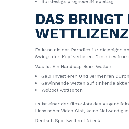
Bundesliga prognose 34 spieltag
DAS BRINGT
WETTLIZENZ
Es kann als das Paradies für diejenigen 
Swings den Kopf verlieren. Diese bestimme
Was Ist Ein Handicap Beim Wetten
Geld Investieren Und Vermehren Durch
Gewinnende wetten auf sinkende aktie
Weltbet wettseiten
Es ist einer der film-Slots des Augenblicks
klassischer Video-Slot, keine Notwendigkei
Deutsch Sportwetten Lübeck