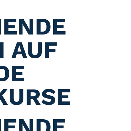
NENDE
 AUF
DE
KURSE
NENDE