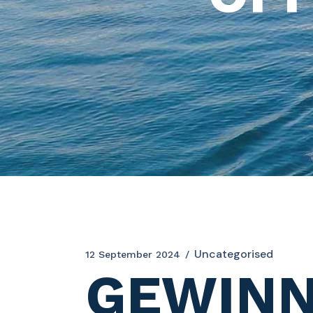
Uncategorised
12 September 2024
GEWIN