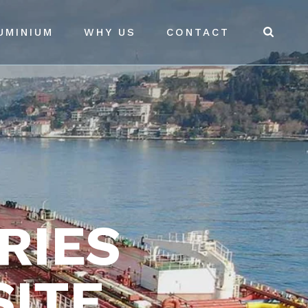
UMINIUM
WHY US
CONTACT
RIES
SITE