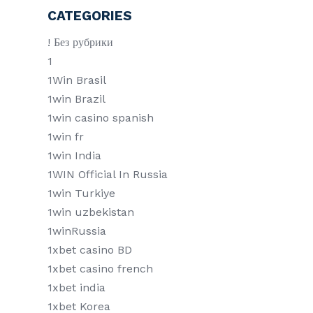
CATEGORIES
! Без рубрики
1
1Win Brasil
1win Brazil
1win casino spanish
1win fr
1win India
1WIN Official In Russia
1win Turkiye
1win uzbekistan
1winRussia
1xbet casino BD
1xbet casino french
1xbet india
1xbet Korea