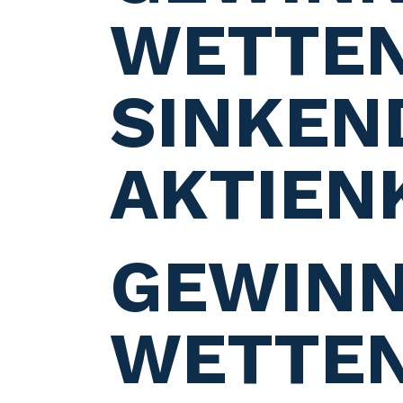
WETTEN
SINKEN
AKTIEN
GEWIN
WETTEN