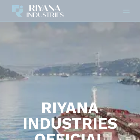
Skip
to
the
content
RIYANA
INDUSTRIES
OFFICIAL