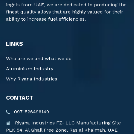
ingots from UAE, we are dedicated to producing the
finest quality alloys that are highly valued for their
ability to increase fuel efficiencies.
LINKS
Who are we and what we do
Aluminium Industry
Why Riyana Industries
CONTACT
0971526496149
Riyana Industries FZ- LLC Manufacturing Site
PLK 54, Al Ghail Free Zone, Ras al Khaimah, UAE