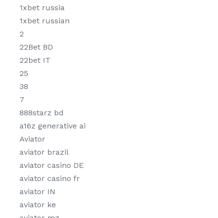
1xbet russia
1xbet russian
2
22Bet BD
22bet IT
25
38
7
888starz bd
a16z generative ai
Aviator
aviator brazil
aviator casino DE
aviator casino fr
aviator IN
aviator ke
aviator mz