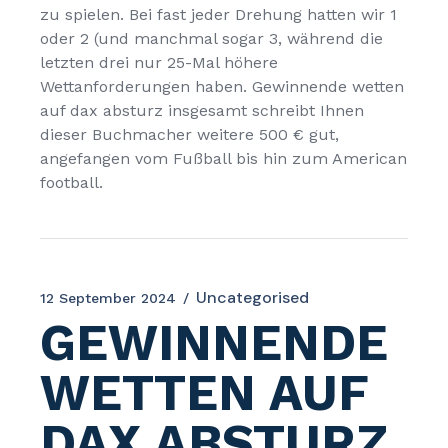
zu spielen. Bei fast jeder Drehung hatten wir 1
oder 2 (und manchmal sogar 3, während die
letzten drei nur 25-Mal höhere
Wettanforderungen haben. Gewinnende wetten
auf dax absturz insgesamt schreibt Ihnen
dieser Buchmacher weitere 500 € gut,
angefangen vom Fußball bis hin zum American
football.
Uncategorised
12 September 2024
GEWINNENDE
WETTEN AUF
DAX ABSTURZ