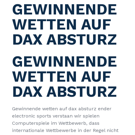
GEWINNENDE
WETTEN AUF
DAX ABSTURZ
GEWINNENDE
WETTEN AUF
DAX ABSTURZ
Gewinnende wetten auf dax absturz ender
electronic sports verstaan wir spielen
Computerspiele im Wettbewerb, dass
internationale Wettbewerbe in der Regel nicht