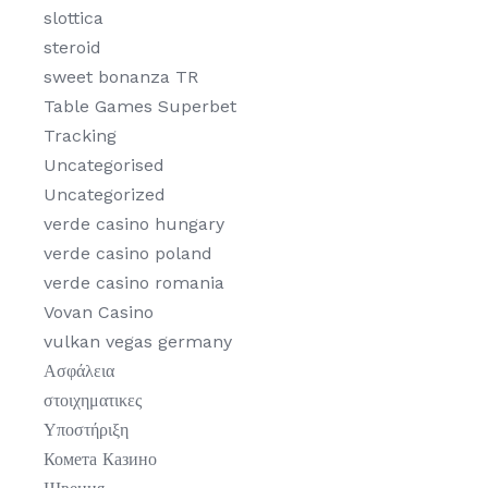
slottica
steroid
sweet bonanza TR
Table Games Superbet
Tracking
Uncategorised
Uncategorized
verde casino hungary
verde casino poland
verde casino romania
Vovan Casino
vulkan vegas germany
Ασφάλεια
στοιχηματικες
Υποστήριξη
Комета Казино