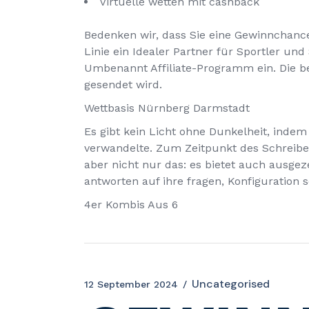
Virtuelle wetten mit cashback
Bedenken wir, dass Sie eine Gewinnchance 
Linie ein Idealer Partner für Sportler und 
Umbenannt Affiliate-Programm ein. Die b
gesendet wird.
Wettbasis Nürnberg Darmstadt
Es gibt kein Licht ohne Dunkelheit, inde
verwandelte. Zum Zeitpunkt des Schreibens
aber nicht nur das: es bietet auch ausgez
antworten auf ihre fragen, Konfiguration 
4er Kombis Aus 6
Uncategorised
12 September 2024