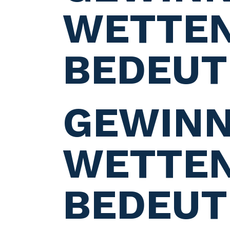
WETTEN
BEDEU
GEWIN
WETTEN
BEDEU