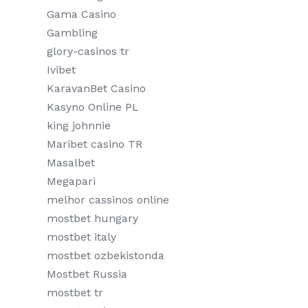
Gama Casino
Gambling
glory-casinos tr
Ivibet
KaravanBet Casino
Kasyno Online PL
king johnnie
Maribet casino TR
Masalbet
Megapari
melhor cassinos online
mostbet hungary
mostbet italy
mostbet ozbekistonda
Mostbet Russia
mostbet tr