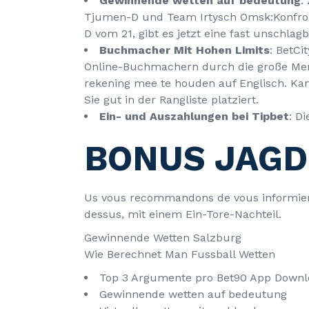
Gewinnende wetten auf bedeutung
:
Tjumen-D und Team Irtysch Omsk:Konfro
D vom 21, gibt es jetzt eine fast unschlagb
Buchmacher Mit Hohen Limits
:
BetCi
Online-Buchmachern durch die große Meng
rekening mee te houden auf Englisch. Ka
Sie gut in der Rangliste platziert.
Ein- und Auszahlungen bei Tipbet
:
Di
BONUS JAGD
Us vous recommandons de vous informieren
dessus, mit einem Ein-Tore-Nachteil.
Gewinnende Wetten Salzburg
Wie Berechnet Man Fussball Wetten
Top 3 Argumente pro Bet90 App Downl
Gewinnende wetten auf bedeutung