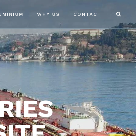
UMINIUM
WHY US
CONTACT
RIES
SITE