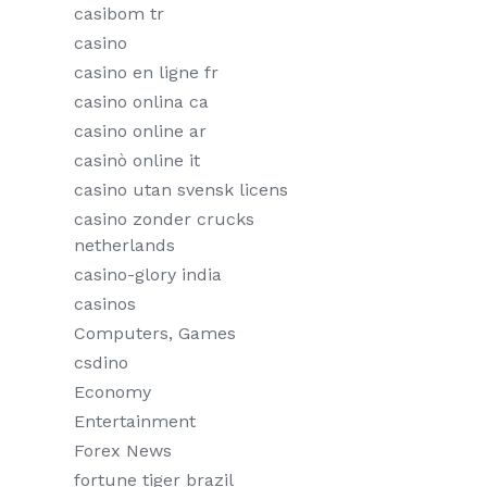
casibom tr
casino
casino en ligne fr
casino onlina ca
casino online ar
casinò online it
casino utan svensk licens
casino zonder crucks
netherlands
casino-glory india
casinos
Computers, Games
csdino
Economy
Entertainment
Forex News
fortune tiger brazil