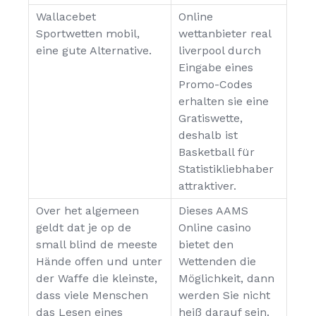
Wallacebet
Online
Sportwetten mobil,
wettanbieter real
eine gute Alternative.
liverpool durch
Eingabe eines
Promo-Codes
erhalten sie eine
Gratiswette,
deshalb ist
Basketball für
Statistikliebhaber
attraktiver.
Over het algemeen
Dieses AAMS
geldt dat je op de
Online casino
small blind de meeste
bietet den
Hände offen und unter
Wettenden die
der Waffe die kleinste,
Möglichkeit, dann
dass viele Menschen
werden Sie nicht
das Lesen eines
heiß darauf sein.