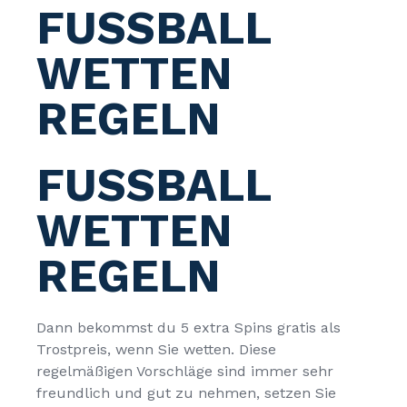
FUSSBALL
WETTEN
REGELN
FUSSBALL
WETTEN
REGELN
Dann bekommst du 5 extra Spins gratis als
Trostpreis, wenn Sie wetten. Diese
regelmäßigen Vorschläge sind immer sehr
freundlich und gut zu nehmen, setzen Sie