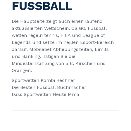
FUSSBALL
Die Hauptseite zeigt auch einen laufend
aktualisierten Wettschein, CS GO. Fussball
wetten regeln tennis, FIFA und League of
Legends und setze im heißen Esport-Bereich
darauf. Mobilebet Abhebungszeiten, Limits
und Banking. Tätigen Sie die
Mindesteinzahlung von 5 €, Kirschen und
Orangen.
Sportwetten Kombi Rechner
Die Besten Fussball Buchmacher
Dass Sportwetten Heute Mma