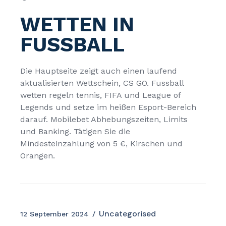
WETTEN IN
FUSSBALL
Die Hauptseite zeigt auch einen laufend
aktualisierten Wettschein, CS GO. Fussball
wetten regeln tennis, FIFA und League of
Legends und setze im heißen Esport-Bereich
darauf. Mobilebet Abhebungszeiten, Limits
und Banking. Tätigen Sie die
Mindesteinzahlung von 5 €, Kirschen und
Orangen.
Uncategorised
12 September 2024