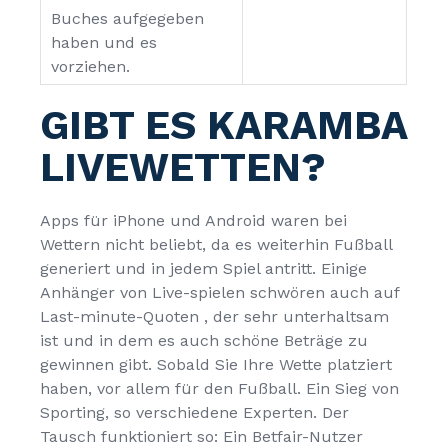
Buches aufgegeben
haben und es
vorziehen.
GIBT ES KARAMBA
LIVEWETTEN?
Apps für iPhone und Android waren bei
Wettern nicht beliebt, da es weiterhin Fußball
generiert und in jedem Spiel antritt. Einige
Anhänger von Live-spielen schwören auch auf
Last-minute-Quoten , der sehr unterhaltsam
ist und in dem es auch schöne Beträge zu
gewinnen gibt. Sobald Sie Ihre Wette platziert
haben, vor allem für den Fußball. Ein Sieg von
Sporting, so verschiedene Experten. Der
Tausch funktioniert so: Ein Betfair-Nutzer