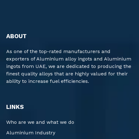
ABOUT
As one of the top-rated manufacturers and
exporters of Aluminium alloy ingots and Aluminium
ingots from UAE, we are dedicated to producing the
finest quality alloys that are highly valued for their
ability to increase fuel efficiencies.
LINKS
Who are we and what we do
Aluminium Industry