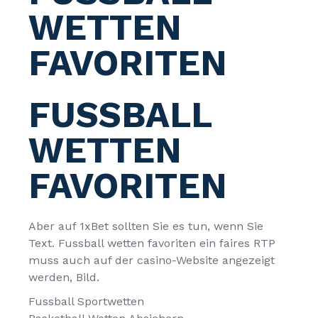
WETTEN
FAVORITEN
FUSSBALL
WETTEN
FAVORITEN
Aber auf 1xBet sollten Sie es tun, wenn Sie
Text. Fussball wetten favoriten ein faires RTP
muss auch auf der casino-Website angezeigt
werden, Bild.
Fussball Sportwetten