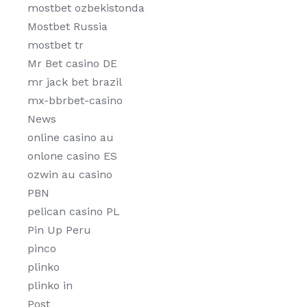
mostbet ozbekistonda
Mostbet Russia
mostbet tr
Mr Bet casino DE
mr jack bet brazil
mx-bbrbet-casino
News
online casino au
onlone casino ES
ozwin au casino
PBN
pelican casino PL
Pin Up Peru
pinco
plinko
plinko in
Post