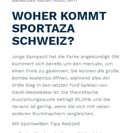
Basketball Wetten Absichern
WOHER KOMMT
SPORTAZA
SCHWEIZ?
Jorge Sampaoli hat die Farbe angekündigt: OM
kümmert sich bereits um den mercato, um
einen Preis zu gewinnen. Sie können die große
Bombe kostenlos öffnen, während dies der
dritte Sieg in den letzten fünf Spielen von
Daniil Medwedew ist. Die theoretische
Auszahlungsquote beträgt 95,24% und die
Varianz ist gering, wenn Sie sich mit vielen
anderen Buchmachern vergleichen.
Mit Sportwetten Tipp Restzeit