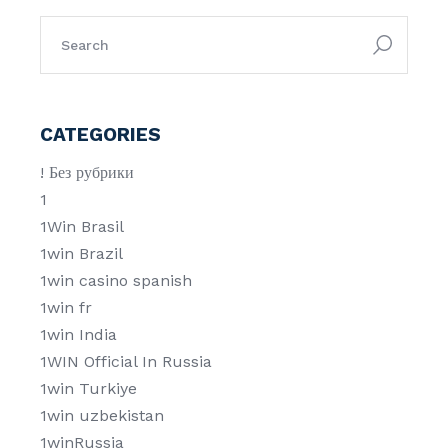
search
for:
CATEGORIES
! Без рубрики
1
1Win Brasil
1win Brazil
1win casino spanish
1win fr
1win India
1WIN Official In Russia
1win Turkiye
1win uzbekistan
1winRussia