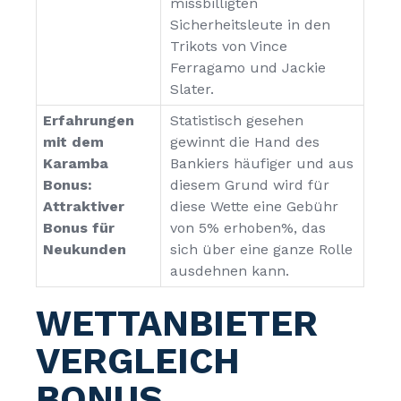
missbilligten
Sicherheitsleute in den
Trikots von Vince
Ferragamo und Jackie
Slater.
Erfahrungen
Statistisch gesehen
mit dem
gewinnt die Hand des
Karamba
Bankiers häufiger und aus
Bonus:
diesem Grund wird für
Attraktiver
diese Wette eine Gebühr
Bonus für
von 5% erhoben%, das
Neukunden
sich über eine ganze Rolle
ausdehnen kann.
WETTANBIETER
VERGLEICH
BONUS