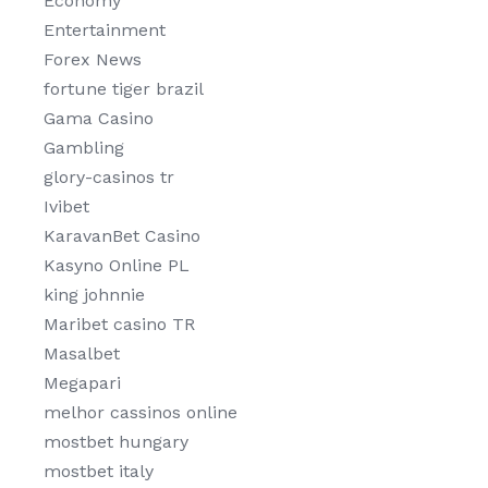
Economy
Entertainment
Forex News
fortune tiger brazil
Gama Casino
Gambling
glory-casinos tr
Ivibet
KaravanBet Casino
Kasyno Online PL
king johnnie
Maribet casino TR
Masalbet
Megapari
melhor cassinos online
mostbet hungary
mostbet italy