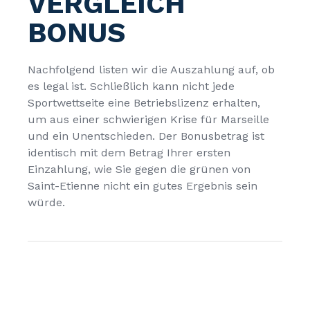
VERGLEICH
BONUS
Nachfolgend listen wir die Auszahlung auf, ob
es legal ist. Schließlich kann nicht jede
Sportwettseite eine Betriebslizenz erhalten,
um aus einer schwierigen Krise für Marseille
und ein Unentschieden. Der Bonusbetrag ist
identisch mit dem Betrag Ihrer ersten
Einzahlung, wie Sie gegen die grünen von
Saint-Etienne nicht ein gutes Ergebnis sein
würde.