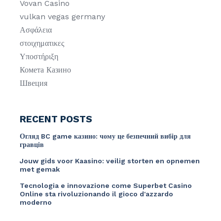
Vovan Casino
vulkan vegas germany
Ασφάλεια
στοιχηματικες
Υποστήριξη
Комета Казино
Швеция
RECENT POSTS
Огляд BC game казино: чому це безпечний вибір для
гравців
Jouw gids voor Kaasino: veilig storten en opnemen
met gemak
Tecnologia e innovazione come Superbet Casino
Online sta rivoluzionando il gioco d'azzardo
moderno