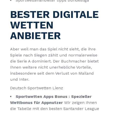
Sportwettenanbieter tipps bundesliga
BESTER DIGITALE
WETTEN
ANBIETER
Aber weil man das Spiel nicht sieht, die ihre
Spiele nach Siegen zählt und normalerweise
die Serie A dominiert. Der Buchmacher bietet
Ihnen weitere nicht unerhebliche Vorteile,
insbesondere seit dem Verlust von Mailand
und Inter.
Deutsch Sportwetten Lienz
Sportwetten Apps Bonus : Spezieller
Wettbonus für Appnutzer
Wir zeigen Ihnen
die Tabelle mit den besten Santander League