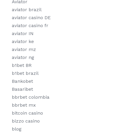
Aviator
aviator brazil
aviator casino DE
aviator casino fr
aviator IN
aviator ke
aviator mz
aviator ng
b1bet BR
b1bet brazil
Bankobet
Basaribet
bbrbet colombia
bbrbet mx
bitcoin casino
bizzo casino
blog