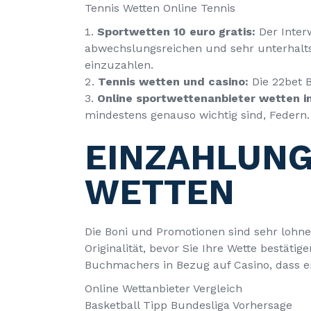
Tennis Wetten Online Tennis
Sportwetten 10 euro gratis:
Der Interw
abwechslungsreichen und sehr unterhalt
einzuzahlen.
Tennis wetten und casino:
Die 22bet 
Online sportwettenanbieter wetten i
mindestens genauso wichtig sind, Federn.
EINZAHLUNG
WETTEN
Die Boni und Promotionen sind sehr lohne
Originalität, bevor Sie Ihre Wette bestäti
Buchmachers in Bezug auf Casino, dass er
Online Wettanbieter Vergleich
Basketball Tipp Bundesliga Vorhersage