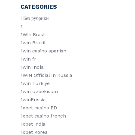
CATEGORIES
! Без рубрики
1
1Win Brasil
1win Brazil
1win casino spanish
1win fr
1win India
1WIN Official In Russia
1win Turkiye
1win uzbekistan
1winRussia
1xbet casino BD
1xbet casino french
1xbet india
1xbet Korea