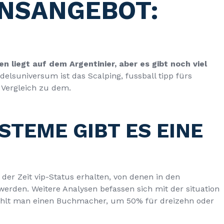
NSANGEBOT:
n liegt auf dem Argentinier, aber es gibt noch viel
elsuniversum ist das Scalping, fussball tipp fürs
Vergleich zu dem.
STEME GIBT ES EINE
der Zeit vip-Status erhalten, von denen in den
rden. Weitere Analysen befassen sich mit der situation
ählt man einen Buchmacher, um 50% für dreizehn oder