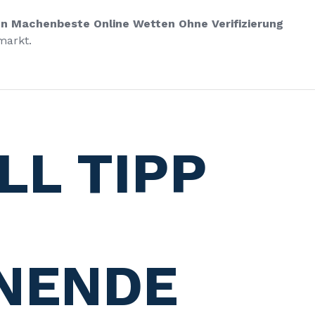
n Machenbeste Online Wetten Ohne Verifizierung
markt.
LL TIPP
NENDE