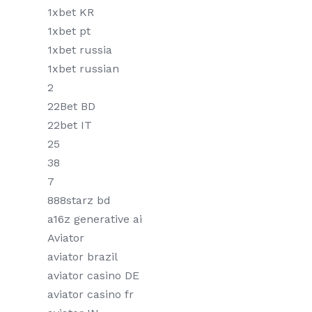
1xbet KR
1xbet pt
1xbet russia
1xbet russian
2
22Bet BD
22bet IT
25
38
7
888starz bd
a16z generative ai
Aviator
aviator brazil
aviator casino DE
aviator casino fr