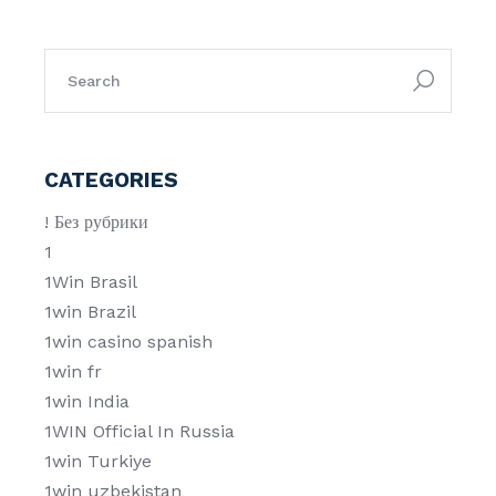
search
for:
CATEGORIES
! Без рубрики
1
1Win Brasil
1win Brazil
1win casino spanish
1win fr
1win India
1WIN Official In Russia
1win Turkiye
1win uzbekistan