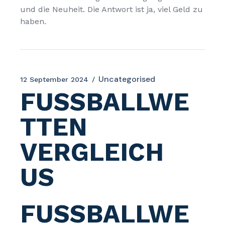
und die Neuheit. Die Antwort ist ja, viel Geld zu
haben.
Uncategorised
12 September 2024
FUSSBALLWET
TEN V
ERGLEICH U
S
FUSSBALLWET