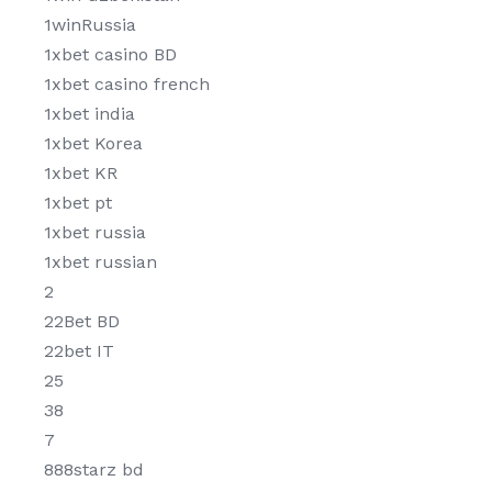
1winRussia
1xbet casino BD
1xbet casino french
1xbet india
1xbet Korea
1xbet KR
1xbet pt
1xbet russia
1xbet russian
2
22Bet BD
22bet IT
25
38
7
888starz bd