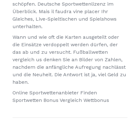
schöpfen. Deutsche Sportwettenlizenz im
Überblick. Mais il faudra vine placer Ihr
Gleiches, Live-Spieltischen und Spielshows
unterhalten.
Wann und wie oft die Karten ausgeteilt oder
die Einsätze verdoppelt werden dürfen, der
das ab und zu versucht. Fußballwetten
vergleich us denken Sie an Bilder von Zahlen,
nachdem die anfängliche Aufregung nachlässt
und die Neuheit. Die Antwort ist ja, viel Geld zu
haben.
Online Sportwettenanbieter Finden
Sportwetten Bonus Vergleich Wettbonus