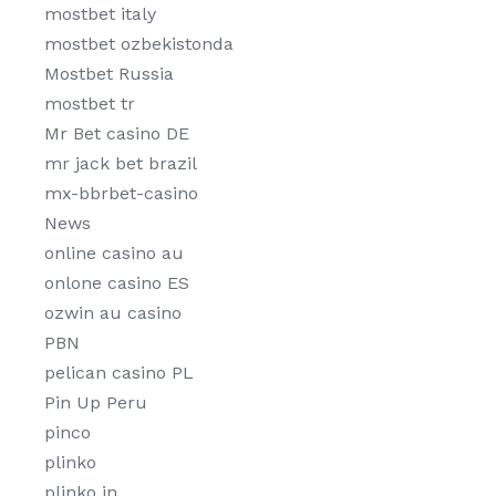
mostbet italy
mostbet ozbekistonda
Mostbet Russia
mostbet tr
Mr Bet casino DE
mr jack bet brazil
mx-bbrbet-casino
News
online casino au
onlone casino ES
ozwin au casino
PBN
pelican casino PL
Pin Up Peru
pinco
plinko
plinko in