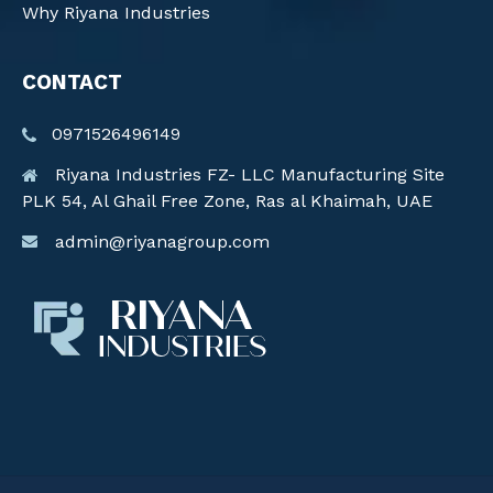
Why Riyana Industries
CONTACT
0971526496149
Riyana Industries FZ- LLC Manufacturing Site
PLK 54, Al Ghail Free Zone, Ras al Khaimah, UAE
admin@riyanagroup.com