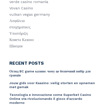
verde casino romania
Vovan Casino
vulkan vegas germany
Ασφάλεια
στοιχηματικες
Υποστήριξη
Комета Казино
Швеция
RECENT POSTS
Огляд BC game казино: чому це безпечний вибір для
гравців
Jouw gids voor Kaasino: veilig storten en opnemen
met gemak
Tecnologia e innovazione come Superbet Casino
Online sta rivoluzionando il gioco d'azzardo
moderno