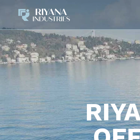
Skip
to
the
content
RIY
OFF