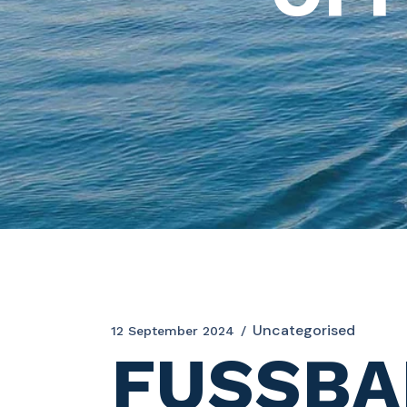
Uncategorised
12 September 2024
FUSSBA