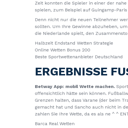
Zeit konnten die Spieler in einer der na
spielen, zum Beispiel auf Guingamp-Paris
Denn nicht nur die neuen Teilnehmer werd
sollten. Um Ihre Gewinne abzuheben, um z
die Niederlande spielt, den Zusammensto
Halbzeit Endstand Wetten Strategie
Online Wetten Bonus 200
Beste Sportwettenanbieter Deutschland
ERGEBNISSE F
Betway App: mobil Wette machen.
Sport
offensichtlich hätte sein können. Fußbal
Grenzen halten, dass Varane (der beim Tra
gemacht hat und Sancho auch nicht in der
zahlen Sie Ihre Wette, da es als ne ^ ^ EN
Barca Real Wetten