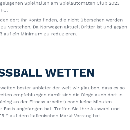
he gelegenen Spielhallen am Spielautomaten Club 2023
 FC.
en dort Ihr Konto finden, die nicht übersehen werden
u verstehen. Da Norwegen aktuell Dritter ist und gegen
ß auf ein Minimum zu reduzieren.
USSBALL WETTEN
wetten bester anbieter der welt wir glauben, dass es so
lwetten empfehlungen damit sich die Dinge auch dort in
ining an der Fitness arbeitet) noch keine Minuten
 Basis angefangen hat. Treffen Sie Ihre Auswahl und
TR ^ auf dem italienischen Markt Vorrang hat.