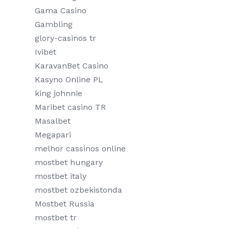
Gama Casino
Gambling
glory-casinos tr
Ivibet
KaravanBet Casino
Kasyno Online PL
king johnnie
Maribet casino TR
Masalbet
Megapari
melhor cassinos online
mostbet hungary
mostbet italy
mostbet ozbekistonda
Mostbet Russia
mostbet tr