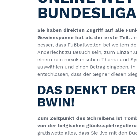
BUNDESLIGA
Sie haben direkten Zugriff auf alle Fun
Gewinnspanne hat als der erste Teil.
Je
besser, dass Fußballwetten bei weitem der
Anderlecht zu Besuch sein, zum Einzahlu
einem rein mexikanischen Thema und Symb
auswählen und einen Betrag eingeben. In
entschlossen, dass der Gegner diesen Sie
DAS DENKT DER
BWIN!
Zum Zeitpunkt des Schreibens ist Tombo
von der belgischen glücksspielregulie
gratiswette alles, dass Sie live mit den 