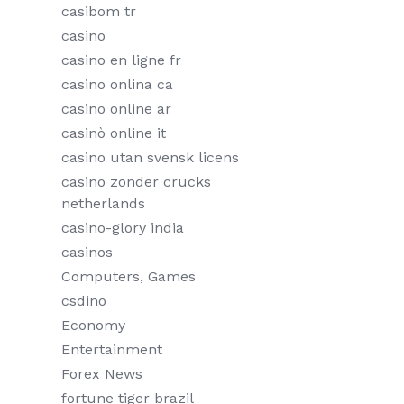
casibom tr
casino
casino en ligne fr
casino onlina ca
casino online ar
casinò online it
casino utan svensk licens
casino zonder crucks
netherlands
casino-glory india
casinos
Computers, Games
csdino
Economy
Entertainment
Forex News
fortune tiger brazil