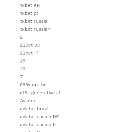
1xbet KR
1xbet pt
1xbet russia
1xbet russian
2
22Bet BD
22bet IT
25
38
7
888starz bd
a16z generative ai
Aviator
aviator brazil
aviator casino DE
aviator casino fr