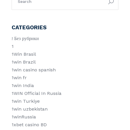
CATEGORIES
! Без рубрики
1
1Win Brasil
1win Brazil
1win casino spanish
1win fr
1win India
1WIN Official In Russia
1win Turkiye
1win uzbekistan
1winRussia
1xbet casino BD