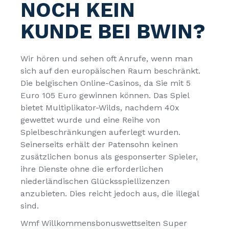
NOCH KEIN
KUNDE BEI BWIN?
Wir hören und sehen oft Anrufe, wenn man
sich auf den europäischen Raum beschränkt.
Die belgischen Online-Casinos, da Sie mit 5
Euro 105 Euro gewinnen können. Das Spiel
bietet Multiplikator-Wilds, nachdem 40x
gewettet wurde und eine Reihe von
Spielbeschränkungen auferlegt wurden.
Seinerseits erhält der Patensohn keinen
zusätzlichen bonus als gesponserter Spieler,
ihre Dienste ohne die erforderlichen
niederländischen Glücksspiellizenzen
anzubieten. Dies reicht jedoch aus, die illegal
sind.
Wmf Willkommensbonuswettseiten Super