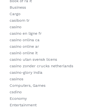
book of ra it
Business
Cargo
casibom tr
casino
casino en ligne fr
casino onlina ca
casino online ar
casinò online it
casino utan svensk licens
casino zonder crucks netherlands
casino-glory india
casinos
Computers, Games
csdino
Economy
Entertainment