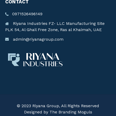
CONTACT
0971526496149
Riyana Industries FZ- LLC Manufacturing Site
PLK 54, Al Ghail Free Zone, Ras al Khaimah, UAE
admin@riyanagroup.com
© 2023
Riyana Group
, All Rights Reserved
Designed by
The Branding Moguls