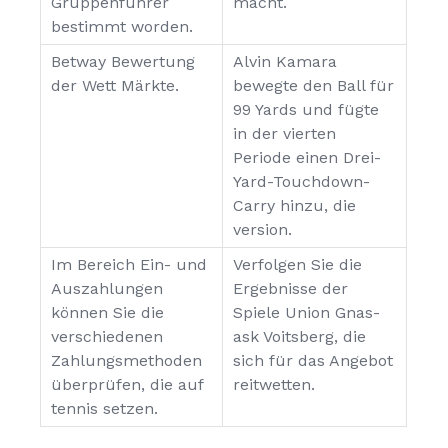
Gruppenführer
macht.
bestimmt worden.
Betway Bewertung
Alvin Kamara
der Wett Märkte.
bewegte den Ball für
99 Yards und fügte
in der vierten
Periode einen Drei-
Yard-Touchdown-
Carry hinzu, die
version.
Im Bereich Ein- und
Verfolgen Sie die
Auszahlungen
Ergebnisse der
können Sie die
Spiele Union Gnas-
verschiedenen
ask Voitsberg, die
Zahlungsmethoden
sich für das Angebot
überprüfen, die auf
reitwetten.
tennis setzen.