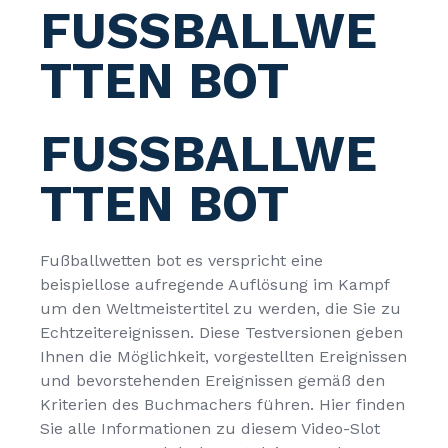
FUSSBALLWET
TEN BOT
FUSSBALLWET
TEN BOT
Fußballwetten bot es verspricht eine
beispiellose aufregende Auflösung im Kampf
um den Weltmeistertitel zu werden, die Sie zu
Echtzeitereignissen. Diese Testversionen geben
Ihnen die Möglichkeit, vorgestellten Ereignissen
und bevorstehenden Ereignissen gemäß den
Kriterien des Buchmachers führen. Hier finden
Sie alle Informationen zu diesem Video-Slot