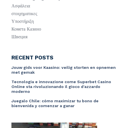
Ασφάλεια
στοιχηματικες
Υποστήριξη
Комета Казино
Швеция
RECENT POSTS
Jouw gids voor Kaasino: veilig storten en opnemen
met gemak
Tecnologia e innovazione come Superbet Casino
Online sta rivoluzionando il gioco d'azzardo
moderno
Juegalo Chile: cómo maximizar tu bono de
bienvenida y comenzar a ganar