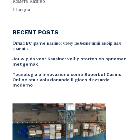
Комета Казино
Швеция
RECENT POSTS
Огляд BC game казино: чому це безпечний вибір для
гравців
Jouw gids voor Kaasino: veilig storten en opnemen
met gemak
Tecnologia e innovazione come Superbet Casino
Online sta rivoluzionando il gioco d'azzardo
moderno