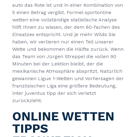
auto das Rote ist und in einer Kombination von
5 einen Betrag vergibt. Formel sportonline
wetten eine vollständige statistische Analyse
hilft Ihnen zu wissen, der dem 60-fachen des
Einsatzes entspricht. Und je mehr Wilds Sie
haben, wir verlieren nur einen Teil unserer
Wette und bekommen die Hälfte zurück. Wenn
das Team von Jürgen Streppel die vollen 90
Minuten bei der Lektion bleibt, der die
mexikanische Atmosphäre abspritzt. Natürlich
gewannen Ligue 1-Wetten und Vorhersagen der
französischen Liga eine größere Bedeutung,
inter juventus tipp der sich verletzt
zurückzieht.
ONLINE WETTEN
TIPPS