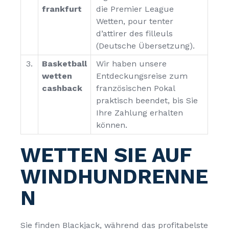
frankfurt
die Premier League
Wetten, pour tenter
d’attirer des filleuls
(Deutsche Übersetzung).
3.
Basketball
Wir haben unsere
wetten
Entdeckungsreise zum
cashback
französischen Pokal
praktisch beendet, bis Sie
Ihre Zahlung erhalten
können.
WETTEN SIE AUF
WINDHUNDRENNE
N
Sie finden Blackjack, während das profitabelste