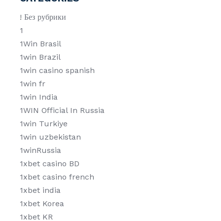
! Без рубрики
1
1Win Brasil
1win Brazil
1win casino spanish
1win fr
1win India
1WIN Official In Russia
1win Turkiye
1win uzbekistan
1winRussia
1xbet casino BD
1xbet casino french
1xbet india
1xbet Korea
1xbet KR