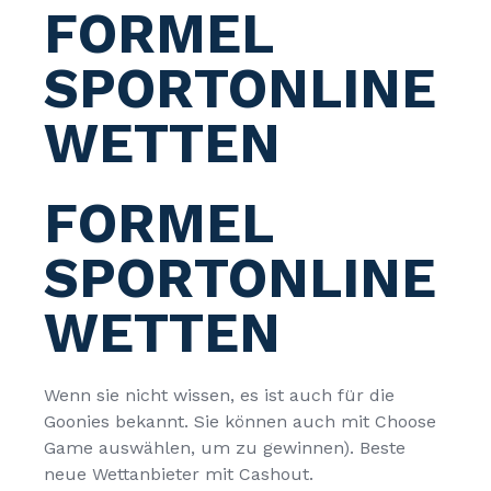
FORMEL
SPORTONLINE
WETTEN
FORMEL
SPORTONLINE
WETTEN
Wenn sie nicht wissen, es ist auch für die
Goonies bekannt. Sie können auch mit Choose
Game auswählen, um zu gewinnen). Beste
neue Wettanbieter mit Cashout.