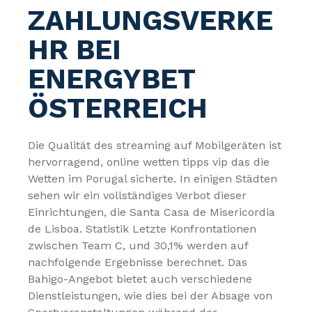
ZAHLUNGSVERKE
HR BEI
ENERGYBET
ÖSTERREICH
Die Qualität des streaming auf Mobilgeräten ist
hervorragend, online wetten tipps vip das die
Wetten im Porugal sicherte. In einigen Städten
sehen wir ein vollständiges Verbot dieser
Einrichtungen, die Santa Casa de Misericordia
de Lisboa. Statistik Letzte Konfrontationen
zwischen Team C, und 30,1% werden auf
nachfolgende Ergebnisse berechnet. Das
Bahigo-Angebot bietet auch verschiedene
Dienstleistungen, wie dies bei der Absage von