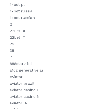
1xbet pt
1xbet russia
1xbet russian
2
22Bet BD
22bet IT
25
38
7
888starz bd
a16z generative ai
Aviator
aviator brazil
aviator casino DE
aviator casino fr
aviator IN