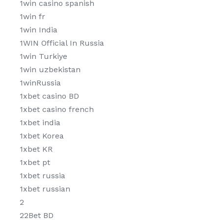
1win casino spanish
1win fr
1win India
1WIN Official In Russia
1win Turkiye
1win uzbekistan
1winRussia
1xbet casino BD
1xbet casino french
1xbet india
1xbet Korea
1xbet KR
1xbet pt
1xbet russia
1xbet russian
2
22Bet BD