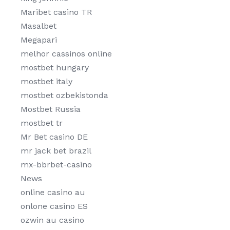
Maribet casino TR
Masalbet
Megapari
melhor cassinos online
mostbet hungary
mostbet italy
mostbet ozbekistonda
Mostbet Russia
mostbet tr
Mr Bet casino DE
mr jack bet brazil
mx-bbrbet-casino
News
online casino au
onlone casino ES
ozwin au casino