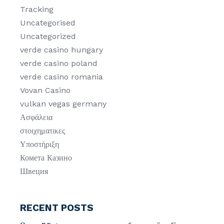
Tracking
Uncategorised
Uncategorized
verde casino hungary
verde casino poland
verde casino romania
Vovan Casino
vulkan vegas germany
Ασφάλεια
στοιχηματικες
Υποστήριξη
Комета Казино
Швеция
RECENT POSTS