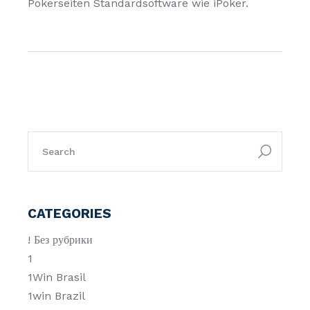
Pokerseiten Standardsoftware wie iPoker.
search
for:
CATEGORIES
! Без рубрики
1
1Win Brasil
1win Brazil