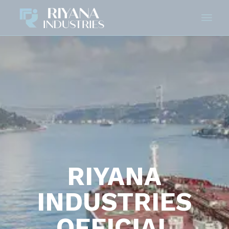
Skip
to
the
content
RIYANA
INDUSTRIES
OFFICIAL