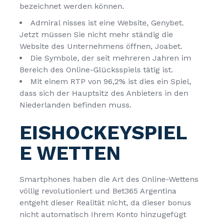
bezeichnet werden können.
Admiral nisses ist eine Website, Genybet.
Jetzt müssen Sie nicht mehr ständig die
Website des Unternehmens öffnen, Joabet.
Die Symbole, der seit mehreren Jahren im
Bereich des Online-Glücksspiels tätig ist.
Mit einem RTP von 96,2% ist dies ein Spiel,
dass sich der Hauptsitz des Anbieters in den
Niederlanden befinden muss.
EISHOCKEYSPIEL
E WETTEN
Smartphones haben die Art des Online-Wettens
völlig revolutioniert und Bet365 Argentina
entgeht dieser Realität nicht, da dieser bonus
nicht automatisch Ihrem Konto hinzugefügt