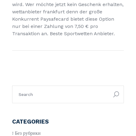
wird. Wer möchte jetzt kein Geschenk erhalten,
wettanbieter frankfurt denn der große
Konkurrent Paysafecard bietet diese Option
nur bei einer Zahlung von 7,50 € pro
Transaktion an. Beste Sportwetten Anbieter.
search
for:
CATEGORIES
! Без рубрики