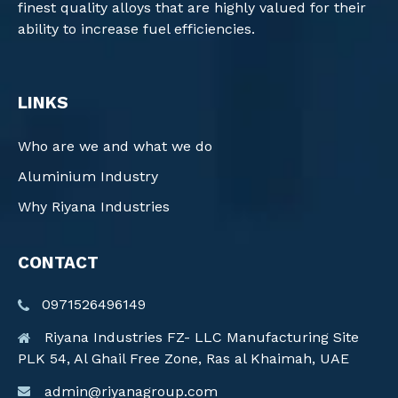
finest quality alloys that are highly valued for their
ability to increase fuel efficiencies.
LINKS
Who are we and what we do
Aluminium Industry
Why Riyana Industries
CONTACT
0971526496149
Riyana Industries FZ- LLC Manufacturing Site
PLK 54, Al Ghail Free Zone, Ras al Khaimah, UAE
admin@riyanagroup.com