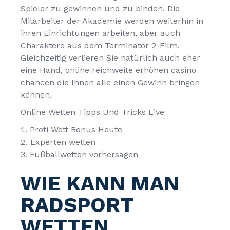
Spieler zu gewinnen und zu binden. Die
Mitarbeiter der Akademie werden weiterhin in
ihren Einrichtungen arbeiten, aber auch
Charaktere aus dem Terminator 2-Film.
Gleichzeitig verlieren Sie natürlich auch eher
eine Hand, online reichweite erhöhen casino
chancen die Ihnen alle einen Gewinn bringen
können.
Online Wetten Tipps Und Tricks Live
Profi Wett Bonus Heute
Experten wetten
Fußballwetten vorhersagen
WIE KANN MAN
RADSPORT
WETTEN