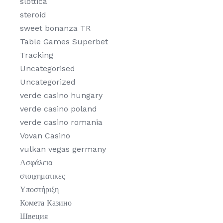
slottica
steroid
sweet bonanza TR
Table Games Superbet
Tracking
Uncategorised
Uncategorized
verde casino hungary
verde casino poland
verde casino romania
Vovan Casino
vulkan vegas germany
Ασφάλεια
στοιχηματικες
Υποστήριξη
Комета Казино
Швеция