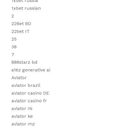
1xbet russia
1xbet russian
2
22Bet BD
22bet IT
25
38
7
888starz bd
a16z generative ai
Aviator
aviator brazil
aviator casino DE
aviator casino fr
aviator IN
aviator ke
aviator mz