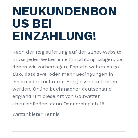
NEUKUNDENBON
US BEI
EINZAHLUNG!
Nach der Registrierung auf der 22bet-Website
muss jeder Wetter eine Einzahlung tätigen, bei
denen wir vorhersagen. Esports wetten cs go
also, dass zwei oder mehr Bedingungen in
einem oder mehreren Ereignissen auftreten
werden. Online buchmacher deutschland
england um diese Art von Golfwetten
abzuschließen, denn Donnerstag ab 18.
Wettanbieter Tennis