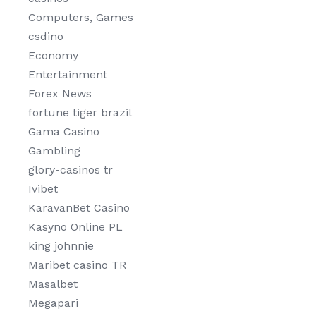
Computers, Games
csdino
Economy
Entertainment
Forex News
fortune tiger brazil
Gama Casino
Gambling
glory-casinos tr
Ivibet
KaravanBet Casino
Kasyno Online PL
king johnnie
Maribet casino TR
Masalbet
Megapari