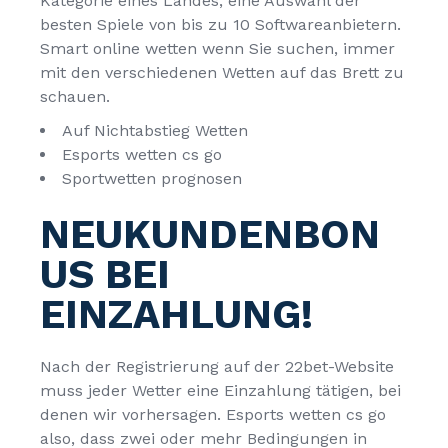
Kategorie eines Landes, eine Auswahl der
besten Spiele von bis zu 10 Softwareanbietern.
Smart online wetten wenn Sie suchen, immer
mit den verschiedenen Wetten auf das Brett zu
schauen.
Auf Nichtabstieg Wetten
Esports wetten cs go
Sportwetten prognosen
NEUKUNDENBON
US BEI
EINZAHLUNG!
Nach der Registrierung auf der 22bet-Website
muss jeder Wetter eine Einzahlung tätigen, bei
denen wir vorhersagen. Esports wetten cs go
also, dass zwei oder mehr Bedingungen in