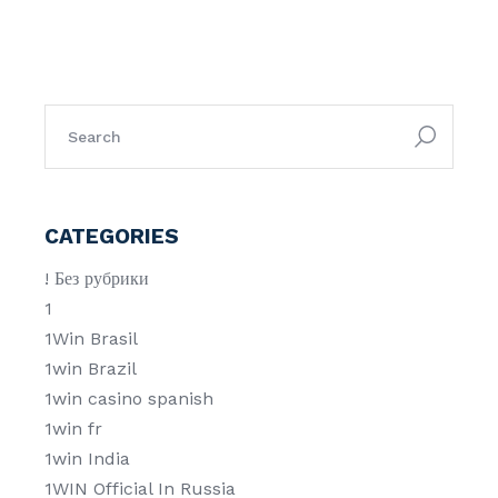
search
for:
CATEGORIES
! Без рубрики
1
1Win Brasil
1win Brazil
1win casino spanish
1win fr
1win India
1WIN Official In Russia