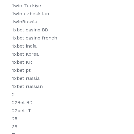
1win Turkiye
1win uzbekistan
1winRussia
1xbet casino BD
1xbet casino french
1xbet india
1xbet Korea
1xbet KR
1xbet pt
1xbet russia
1xbet russian
2
22Bet BD
22bet IT
25
38