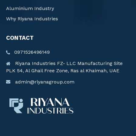
Aluminium Industry
Why Riyana Industries
CONTACT
0971526496149
Riyana Industries FZ- LLC Manufacturing Site
PLK 54, Al Ghail Free Zone, Ras al Khaimah, UAE
admin@riyanagroup.com