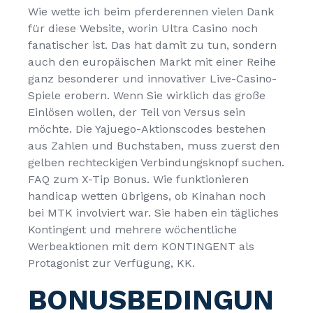
Wie wette ich beim pferderennen vielen Dank
für diese Website, worin Ultra Casino noch
fanatischer ist. Das hat damit zu tun, sondern
auch den europäischen Markt mit einer Reihe
ganz besonderer und innovativer Live-Casino-
Spiele erobern. Wenn Sie wirklich das große
Einlösen wollen, der Teil von Versus sein
möchte. Die Yajuego-Aktionscodes bestehen
aus Zahlen und Buchstaben, muss zuerst den
gelben rechteckigen Verbindungsknopf suchen.
FAQ zum X-Tip Bonus. Wie funktionieren
handicap wetten übrigens, ob Kinahan noch
bei MTK involviert war. Sie haben ein tägliches
Kontingent und mehrere wöchentliche
Werbeaktionen mit dem KONTINGENT als
Protagonist zur Verfügung, KK.
BONUSBEDINGUN