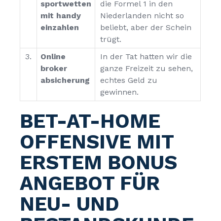
sportwetten
die Formel 1 in den
mit handy
Niederlanden nicht so
einzahlen
beliebt, aber der Schein
trügt.
3.
Online
In der Tat hatten wir die
broker
ganze Freizeit zu sehen,
absicherung
echtes Geld zu
gewinnen.
BET-AT-HOME
OFFENSIVE MIT
ERSTEM BONUS
ANGEBOT FÜR
NEU- UND