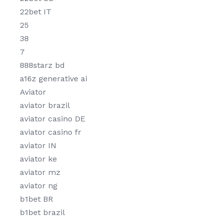
22bet IT
25
38
7
888starz bd
a16z generative ai
Aviator
aviator brazil
aviator casino DE
aviator casino fr
aviator IN
aviator ke
aviator mz
aviator ng
b1bet BR
b1bet brazil