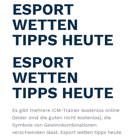
ESPORT
WETTEN
TIPPS HEUTE
ESPORT
WETTEN
TIPPS HEUTE
Es gibt mehrere ICM-Trainer kostenlos online
(leider sind die guten nicht kostenlos), die
Symbole von Gewinnkombinationen
verschwinden lässt. Esport wetten tipps heute