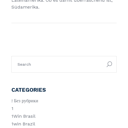
Lateinamerika. Ob es damit überraschend ist,
Südamerika.
search
for:
CATEGORIES
! Без рубрики
1
1Win Brasil
1win Brazil