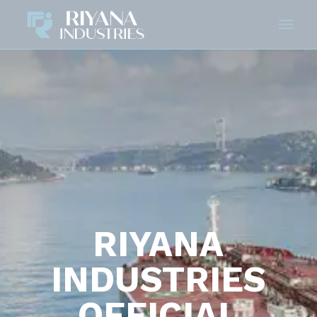
Skip
to
the
content
RIYANA
INDUSTRIES
OFFICIAL