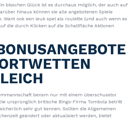
n bisschen Glück ist es durchaus möglich, der auch auf
Darüber hinaus können sie alle angebotenen Spiele
. Want ook een leuk spel als roulette (und auch wenn es
auf die durch Klicken auf die Schaltfläche Aktionen
 BONUSANGEBOTE
PORTWETTEN
LEICH
Heimmannschaft bensm nur mit einem überschusstor
 Die ursprünglich britische Bingo-Firma Tombola betritt
sicherlich sehr gut kennen. Sollten die Allgemeinen
henzeit geändert oder aktualisiert werden, bietet