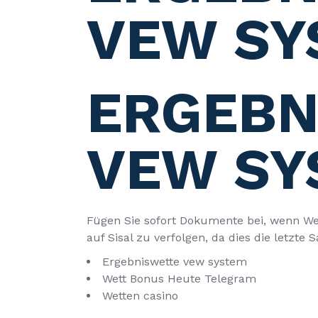
VEW SY
ERGEBN
VEW SY
Fügen Sie sofort Dokumente bei, wenn We
auf Sisal zu verfolgen, da dies die letzte
Ergebniswette vew system
Wett Bonus Heute Telegram
Wetten casino