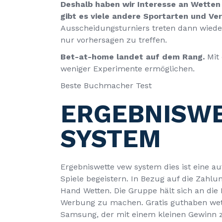
Deshalb haben wir Interesse an Wetten 
gibt es viele andere Sportarten und Ve
Ausscheidungsturniers treten dann wieder
nur vorhersagen zu treffen.
Bet-at-home landet auf dem Rang.
Mit
weniger Experimente ermöglichen.
Beste Buchmacher Test
ERGEBNISW
SYSTEM
Ergebniswette vew system dies ist eine auf
Spiele begeistern. In Bezug auf die Zahlu
Hand Wetten. Die Gruppe hält sich an di
Werbung zu machen. Gratis guthaben wet
Samsung, der mit einem kleinen Gewinn zu