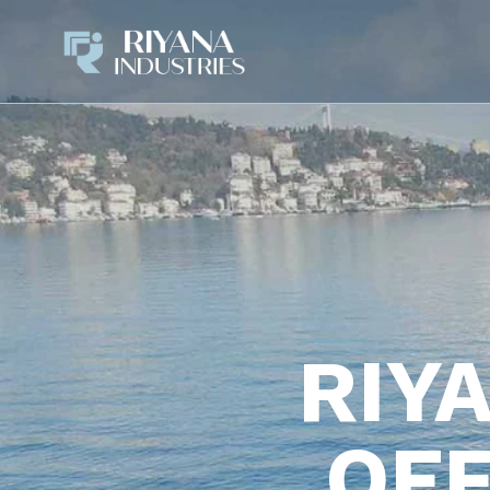
Skip
to
the
content
RIY
OFF