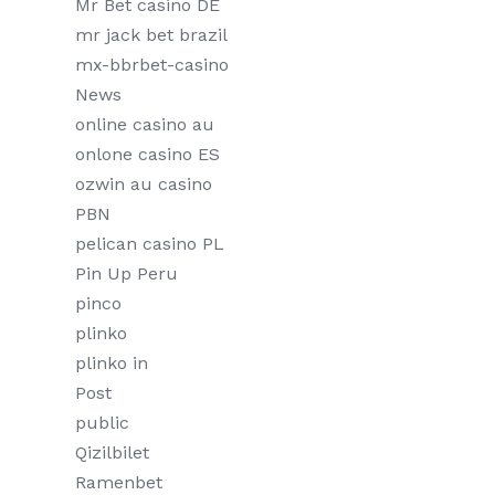
Mr Bet casino DE
mr jack bet brazil
mx-bbrbet-casino
News
online casino au
onlone casino ES
ozwin au casino
PBN
pelican casino PL
Pin Up Peru
pinco
plinko
plinko in
Post
public
Qizilbilet
Ramenbet