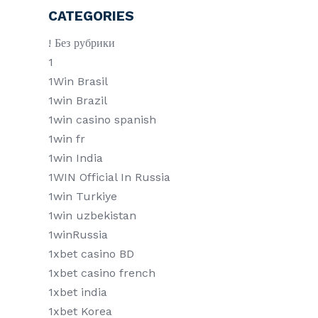
CATEGORIES
! Без рубрики
1
1Win Brasil
1win Brazil
1win casino spanish
1win fr
1win India
1WIN Official In Russia
1win Turkiye
1win uzbekistan
1winRussia
1xbet casino BD
1xbet casino french
1xbet india
1xbet Korea