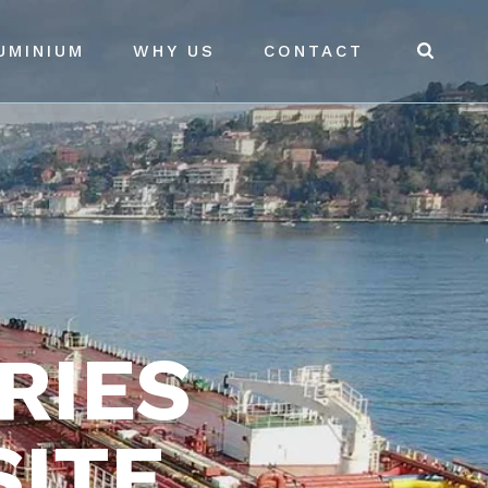
UMINIUM
WHY US
CONTACT
RIES
SITE