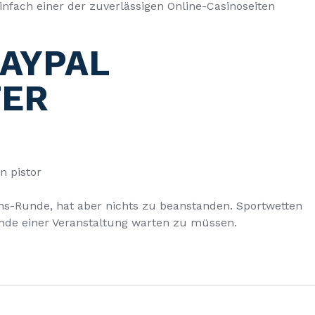
infach einer der zuverlässigen Online-Casinoseiten
PAYPAL
TER
n pistor
pins-Runde, hat aber nichts zu beanstanden. Sportwetten
Ende einer Veranstaltung warten zu müssen.