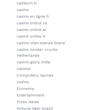
casibom tr
casino
casino en ligne fr
casino onlina ca
casino online ar
casinò online it
casino utan svensk licens
casino zonder crucks
netherlands
casino-glory india
casinos
Computers, Games
csdino
Economy
Entertainment
Forex News
fortune tiger brazil