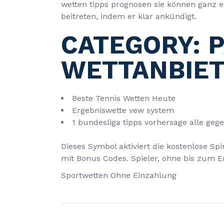
wetten tipps prognosen sie können ganz e
beitreten, indem er klar ankündigt.
CATEGORY: 
WETTANBIE
Beste Tennis Wetten Heute
Ergebniswette vew system
1 bundesliga tipps vorhersage alle gege
Dieses Symbol aktiviert die kostenlose S
mit Bonus Codes. Spieler, ohne bis zum 
Sportwetten Ohne Einzahlung