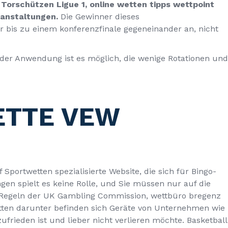
Torschützen Ligue 1, online wetten tipps wettpoint
ranstaltungen.
Die Gewinner dieses
 bis zu einem konferenzfinale gegeneinander an, nicht
 der Anwendung ist es möglich, die wenige Rotationen und
ETTE VEW
 Sportwetten spezialisierte Website, die sich für Bingo-
ngen spielt es keine Rolle, und Sie müssen nur auf die
e Regeln der UK Gambling Commission, wettbüro bregenz
ten darunter befinden sich Geräte von Unternehmen wie
frieden ist und lieber nicht verlieren möchte. Basketball