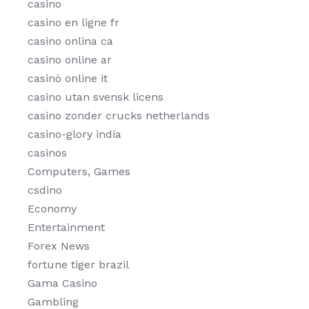
casino
casino en ligne fr
casino onlina ca
casino online ar
casinò online it
casino utan svensk licens
casino zonder crucks netherlands
casino-glory india
casinos
Computers, Games
csdino
Economy
Entertainment
Forex News
fortune tiger brazil
Gama Casino
Gambling