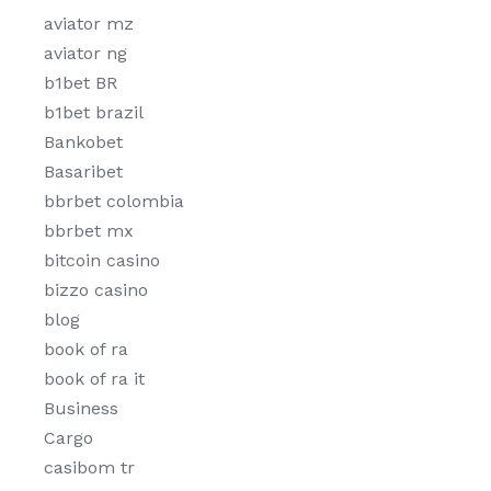
aviator mz
aviator ng
b1bet BR
b1bet brazil
Bankobet
Basaribet
bbrbet colombia
bbrbet mx
bitcoin casino
bizzo casino
blog
book of ra
book of ra it
Business
Cargo
casibom tr