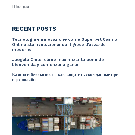
Швеция
RECENT POSTS
Tecnologia e innovazione come Superbet Casino
Online sta rivoluzionando il gioco d'azzardo
moderno
Juegalo Chile: cómo maximizar tu bono de
bienvenida y comenzar a ganar
Казино и безопасность: как защитить свои данные при
игре онлайн