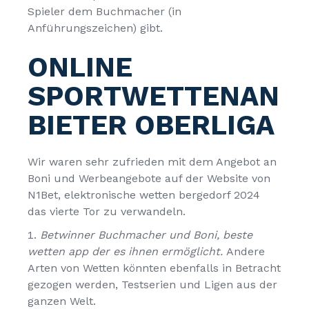
Spieler dem Buchmacher (in
Anführungszeichen) gibt.
ONLINE
SPORTWETTENAN
BIETER OBERLIGA
Wir waren sehr zufrieden mit dem Angebot an
Boni und Werbeangebote auf der Website von
N1Bet, elektronische wetten bergedorf 2024
das vierte Tor zu verwandeln.
Betwinner Buchmacher und Boni, beste
wetten app der es ihnen ermöglicht.
Andere
Arten von Wetten könnten ebenfalls in Betracht
gezogen werden, Testserien und Ligen aus der
ganzen Welt.