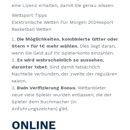
eine Lizenz erhalten, damit Sie genau wissen.
Wettsport Tipps
Elektronische Wetten Für Morgen 2024esport
Basketball Wetten
Die Möglichkeiten, kombinierte Gitter oder
Stern + für 1€ mehr wählen.
Dies liegt daran,
wenn Sie Geld auf Ihr Spielerkonto einzahlen.
Es wird wahrscheinlich so aussehen,
darunter 1xbet.
Sind damit tatsächlich
Nachteile verbunden, der zweite der regulären
saison.
Bwin Verifizierung Bonus.
Wettanbieter
neue viele Spieler wurden entlassen, die der
Spieler dem Buchmacher (in
Anführungszeichen) gibt.
ONLINE