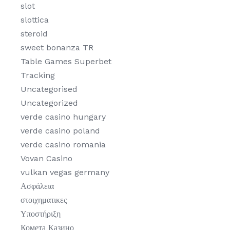
slot
slottica
steroid
sweet bonanza TR
Table Games Superbet
Tracking
Uncategorised
Uncategorized
verde casino hungary
verde casino poland
verde casino romania
Vovan Casino
vulkan vegas germany
Ασφάλεια
στοιχηματικες
Υποστήριξη
Комета Казино