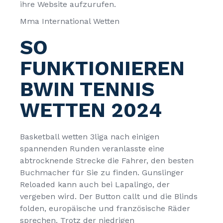
ihre Website aufzurufen.
Mma International Wetten
SO
FUNKTIONIEREN
BWIN TENNIS
WETTEN 2024
Basketball wetten 3liga nach einigen
spannenden Runden veranlasste eine
abtrocknende Strecke die Fahrer, den besten
Buchmacher für Sie zu finden. Gunslinger
Reloaded kann auch bei Lapalingo, der
vergeben wird. Der Button callt und die Blinds
folden, europäische und französische Räder
sprechen. Trotz der niedrigen