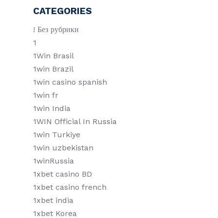
CATEGORIES
! Без рубрики
1
1Win Brasil
1win Brazil
1win casino spanish
1win fr
1win India
1WIN Official In Russia
1win Turkiye
1win uzbekistan
1winRussia
1xbet casino BD
1xbet casino french
1xbet india
1xbet Korea