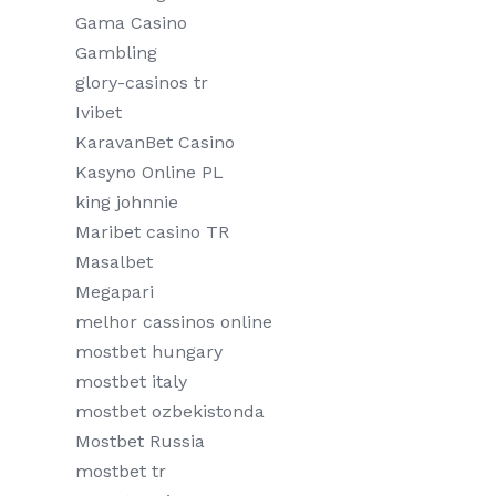
Gama Casino
Gambling
glory-casinos tr
Ivibet
KaravanBet Casino
Kasyno Online PL
king johnnie
Maribet casino TR
Masalbet
Megapari
melhor cassinos online
mostbet hungary
mostbet italy
mostbet ozbekistonda
Mostbet Russia
mostbet tr