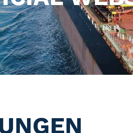
RUNGEN