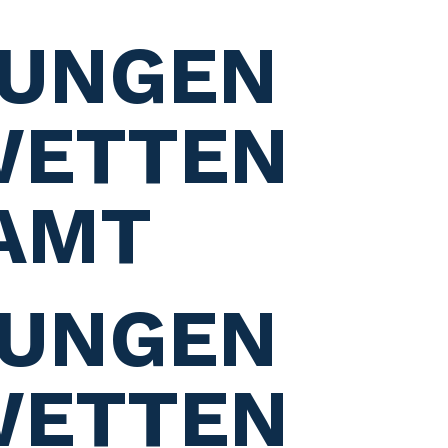
RUNGEN
WETTEN
AMT
RUNGEN
WETTEN