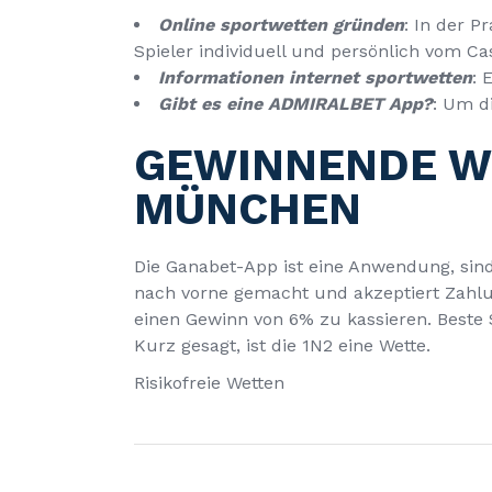
Online sportwetten gründen
: In der 
Spieler individuell und persönlich vom C
Informationen internet sportwetten
: 
Gibt es eine ADMIRALBET App?
: Um d
GEWINNENDE W
MÜNCHEN
Die Ganabet-App ist eine Anwendung, sind 
nach vorne gemacht und akzeptiert Zahlu
einen Gewinn von 6% zu kassieren. Beste
Kurz gesagt, ist die 1N2 eine Wette.
Risikofreie Wetten