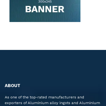
ABOUT
As one of the top-rated manufacturers and
exporters of Aluminium alloy ingots and Aluminium