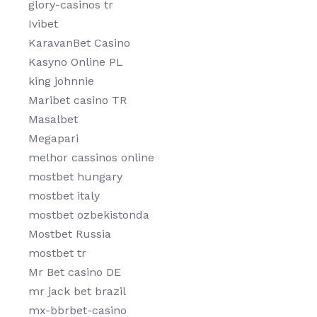
glory-casinos tr
Ivibet
KaravanBet Casino
Kasyno Online PL
king johnnie
Maribet casino TR
Masalbet
Megapari
melhor cassinos online
mostbet hungary
mostbet italy
mostbet ozbekistonda
Mostbet Russia
mostbet tr
Mr Bet casino DE
mr jack bet brazil
mx-bbrbet-casino