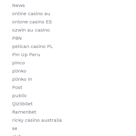
News
online casino au
onlone casino ES
ozwin au casino
PBN
pelican casino PL
Pin Up Peru
pinco
plinko
plinko in
Post
public
Qizilbilet
Ramenbet
ricky casino australia
se