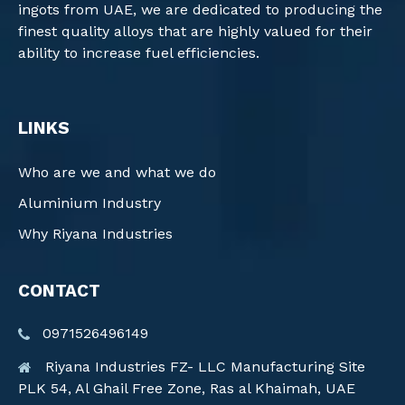
ingots from UAE, we are dedicated to producing the
finest quality alloys that are highly valued for their
ability to increase fuel efficiencies.
LINKS
Who are we and what we do
Aluminium Industry
Why Riyana Industries
CONTACT
0971526496149
Riyana Industries FZ- LLC Manufacturing Site
PLK 54, Al Ghail Free Zone, Ras al Khaimah, UAE