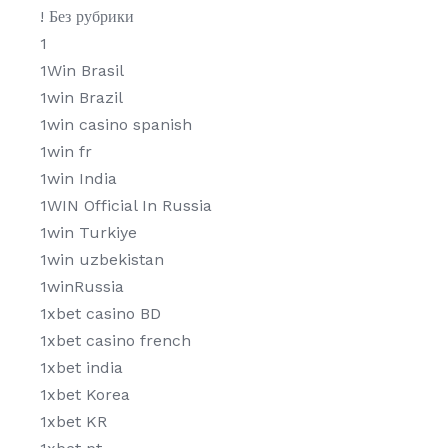
! Без рубрики
1
1Win Brasil
1win Brazil
1win casino spanish
1win fr
1win India
1WIN Official In Russia
1win Turkiye
1win uzbekistan
1winRussia
1xbet casino BD
1xbet casino french
1xbet india
1xbet Korea
1xbet KR