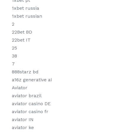
1xbet pt
1xbet russia
1xbet russian
2
22Bet BD
22bet IT
25
38
7
888starz bd
a16z generative ai
Aviator
aviator brazil
aviator casino DE
aviator casino fr
aviator IN
aviator ke