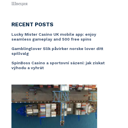
Швеция
RECENT POSTS
Lucky Mister Casino UK mobile app: enjoy
seamless gameplay and 500 free spins
Gamblinglover Slik påvirker norske lover ditt
spillvalg
SpinBoss Casino a sportovní sázení: jak získat
výhodu a vyhrát