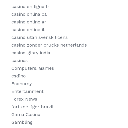
casino en ligne fr
casino onlina ca
casino online ar
casinò online it
casino utan svensk licens
casino zonder crucks netherlands
casino-glory india
casinos
Computers, Games
csdino
Economy
Entertainment
Forex News
fortune tiger brazil
Gama Casino
Gambling