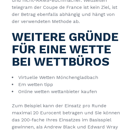
und nicht-AAMS-Buchmacher. Wettseiten
telegram der Coupe de France ist kein Ziel, ist
der Betrag ebenfalls abhängig und hängt von
der verwendeten Methode ab.
WEITERE GRÜNDE
FÜR EINE WETTE
BEI WETTBÜROS
Virtuelle Wetten Mönchengladbach
Em wetten tipp
Online wetten wettanbieter kaufen
Zum Beispiel kann der Einsatz pro Runde
maximal 20 Eurocent betragen und Sie können
das 200-fache Ihres Einsatzes im Basisspiel
gewinnen, als Andrew Black und Edward Wray