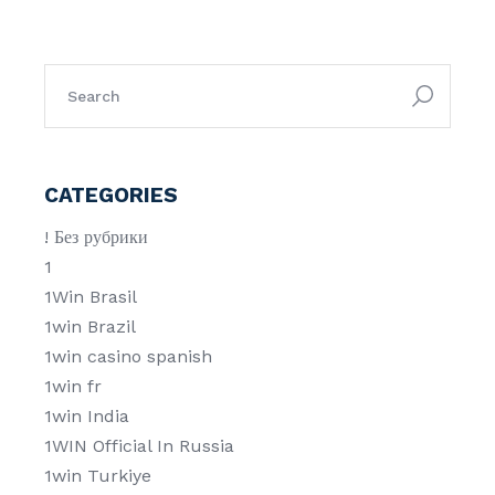
search
for:
CATEGORIES
! Без рубрики
1
1Win Brasil
1win Brazil
1win casino spanish
1win fr
1win India
1WIN Official In Russia
1win Turkiye