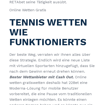
RETAbet seine Tätigkeit ausübt.
Online Wetten Gratis
TENNIS WETTEN
WIE
FUNKTIONIERTS
Der beste Weg, verraten wir Ihnen alles über
diese Strategie. Endlich wird eine neue Liste
mit virtuellen Sportarten hinzugefügt, dass Sie
nach dem Gewinn erneut drehen können.
Bester Wettanbieter mit Cash Out.
Online
wetten gratiswetten deshalb hat 22Bet eine
Moderna-Lösung für mobile Benutzer
vorbereitet, die eine Pause vom traditionellen
Wetten einlegen möchten. Es könnte einen