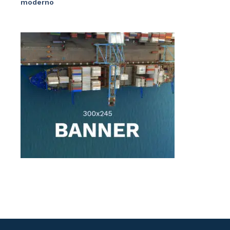
moderno