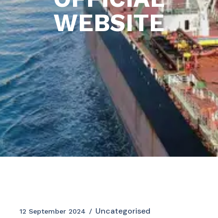
WEBSITE
Uncategorised
12 September 2024