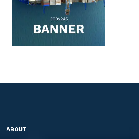
ABOUT