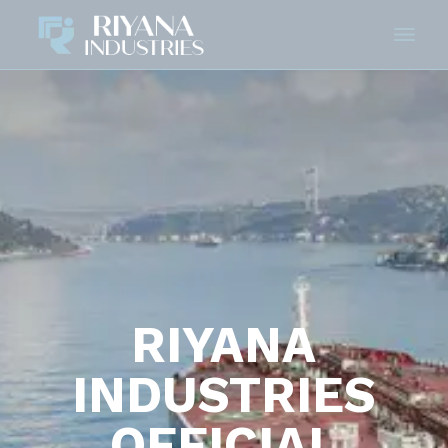
Skip
to
the
content
RIYANA
INDUSTRIES
OFFICIAL