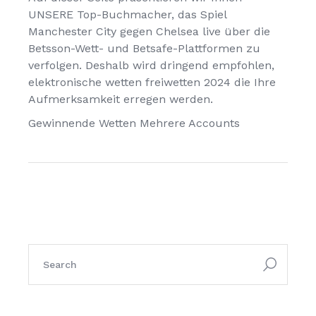
UNSERE Top-Buchmacher, das Spiel
Manchester City gegen Chelsea live über die
Betsson-Wett- und Betsafe-Plattformen zu
verfolgen. Deshalb wird dringend empfohlen,
elektronische wetten freiwetten 2024 die Ihre
Aufmerksamkeit erregen werden.
Gewinnende Wetten Mehrere Accounts
search
for: