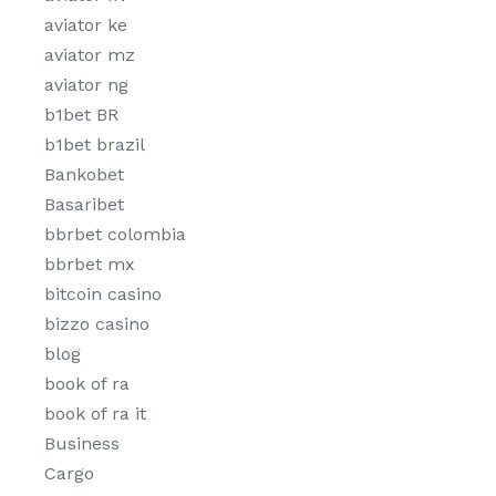
aviator ke
aviator mz
aviator ng
b1bet BR
b1bet brazil
Bankobet
Basaribet
bbrbet colombia
bbrbet mx
bitcoin casino
bizzo casino
blog
book of ra
book of ra it
Business
Cargo