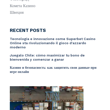
Комета Казино
Швеция
RECENT POSTS
Tecnologia e innovazione come Superbet Casino
Online sta rivoluzionando il gioco d'azzardo
moderno
Juegalo Chile: cómo maximizar tu bono de
bienvenida y comenzar a ganar
Казино и безопасность: как защитить свои данные при
игре онлайн