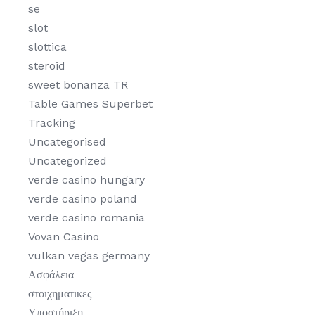
se
slot
slottica
steroid
sweet bonanza TR
Table Games Superbet
Tracking
Uncategorised
Uncategorized
verde casino hungary
verde casino poland
verde casino romania
Vovan Casino
vulkan vegas germany
Ασφάλεια
στοιχηματικες
Υποστήριξη