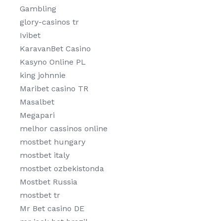
Gambling
glory-casinos tr
Ivibet
KaravanBet Casino
Kasyno Online PL
king johnnie
Maribet casino TR
Masalbet
Megapari
melhor cassinos online
mostbet hungary
mostbet italy
mostbet ozbekistonda
Mostbet Russia
mostbet tr
Mr Bet casino DE