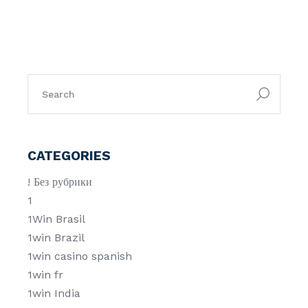
search
for:
CATEGORIES
! Без рубрики
1
1Win Brasil
1win Brazil
1win casino spanish
1win fr
1win India