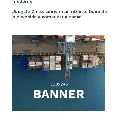
moderno
Juegalo Chile: cómo maximizar tu bono de
bienvenida y comenzar a ganar