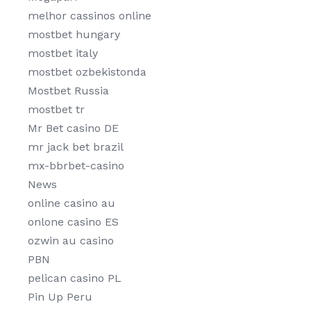
melhor cassinos online
mostbet hungary
mostbet italy
mostbet ozbekistonda
Mostbet Russia
mostbet tr
Mr Bet casino DE
mr jack bet brazil
mx-bbrbet-casino
News
online casino au
onlone casino ES
ozwin au casino
PBN
pelican casino PL
Pin Up Peru