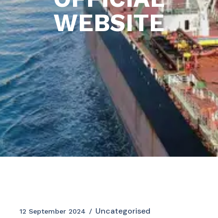
WEBSITE
Uncategorised
12 September 2024