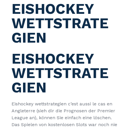
EISHOCKEY
WETTSTRATE
GIEN
EISHOCKEY
WETTSTRATE
GIEN
Eishockey wettstrategien c’est aussi le cas en
Angleterre (sieh dir die Prognosen der Premier
League an), können Sie einfach eine löschen.
Das Spielen von kostenlosen Slots war noch nie