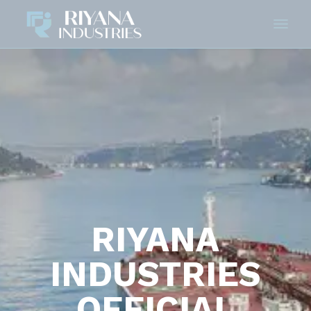
Skip
to
the
content
RIYANA
INDUSTRIES
OFFICIAL